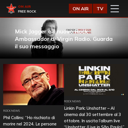
Vai al contenuto
Virgin Radio
ON AIR
ON AIR
TV
FREE ROCK
Mick Jagger è il nuovo Rock
Ambassador di Virgin Radio. Guarda
il suo messaggio
ROCK NEWS
Linkin Park: Unshatter – Al
ROCK NEWS
cinema dal 30 settembre al 3
Phil Collins: “Ho rischiato di
ottobre. In uscita l’album live
morire nel 2024. Le persone
“Unshatter (Live in São Paulo)”