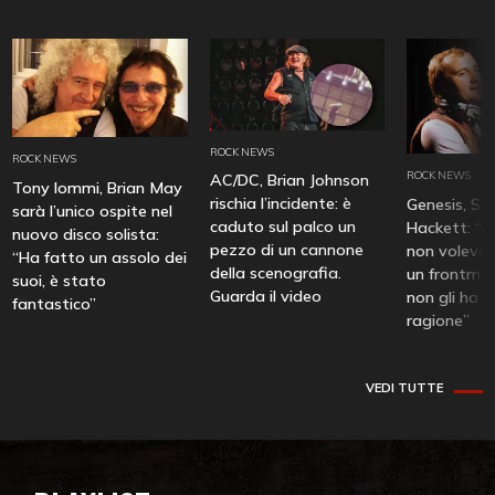
ROCK NEWS
ROCK NEWS
ROCK NEWS
AC/DC, Brian Johnson
Tony Iommi, Brian May
rischia l’incidente: è
Genesis, St
sarà l’unico ospite nel
caduto sul palco un
Hackett: “Ph
nuovo disco solista:
pezzo di un cannone
non voleva 
“Ha fatto un assolo dei
della scenografia.
un frontman
suoi, è stato
Guarda il video
non gli ha 
fantastico”
ragione”
VEDI TUTTE