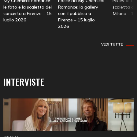
My Chemical Romance:
Facce da My Chemical
Pixies: le fo
le foto e la scaletta del
Romance: la gallery
scaletta de
concerto a Firenze – 15
con il pubblico a
Milano – 14
luglio 2026
Firenze – 15 luglio
2026
VEDI TUTTE
INTERVISTE
INTERVISTE