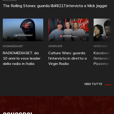
The Rolling Stones: guarda l&#8217;intervista a Mick Jagger
RADIOMEDIASET
INTERVISTE
INTERVISTE
RADIOMEDIASET: da
Culture Wars: guarda
Kasabian: 
10 anni la voce leader
l’intervista in diretta a
l’intervista
della radio in Italia
Virgin Radio
Pizzorno – 
VEDI TUTTE