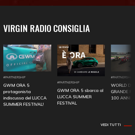
VIRGIN RADIO CONSIGLIA
#PARTNERSHIP
#PARTNERSHIP
#PARTNERSHIP
GWM ORA 5
WORLD DUC
GWM ORA 5 sbarca al
protagonista
GRANDE FES
LUCCA SUMMER
indiscussa del LUCCA
100 ANNI D
FESTIVAL
SUMMER FESTIVAL!
VEDI TUTTI