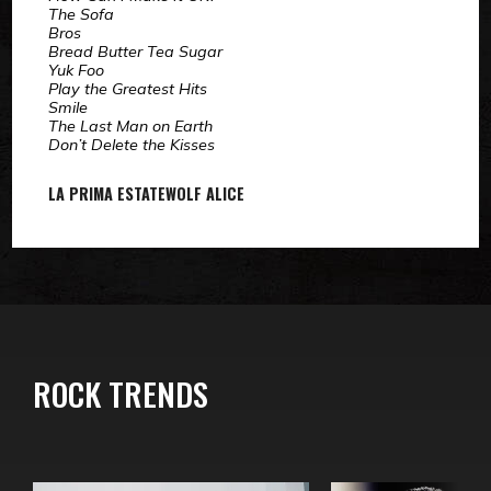
The Sofa
Bros
Bread Butter Tea Sugar
Yuk Foo
Play the Greatest Hits
Smile
The Last Man on Earth
Don’t Delete the Kisses
LA PRIMA ESTATE
WOLF ALICE
ROCK TRENDS