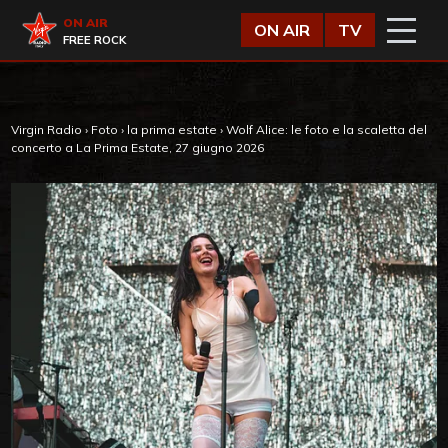
Vai al contenuto
Virgin Radio
ON AIR
ON AIR
TV
FREE ROCK
Virgin Radio
›
Foto
›
la prima estate
›
Wolf Alice: le foto e la scaletta del
concerto a La Prima Estate, 27 giugno 2026