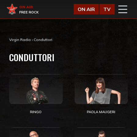
Vai al contenuto
Virgin Radio
ON AIR
ON AIR
TV
FREE ROCK
Virgin Radio
›
Conduttori
CONDUTTORI
RINGO
PAOLA MAUGERI