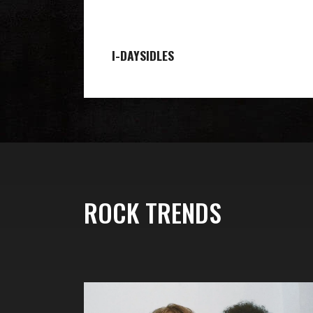
I-DAYS
IDLES
ROCK TRENDS