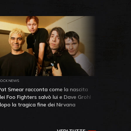
ROCK NEWS
ROCK NEW
Pat Smear racconta come la nascita
Pink Flo
dei Foo Fighters salvò lui e Dave Grohl
Dawn: sc
dopo la tragica fine dei Nirvana
della ba