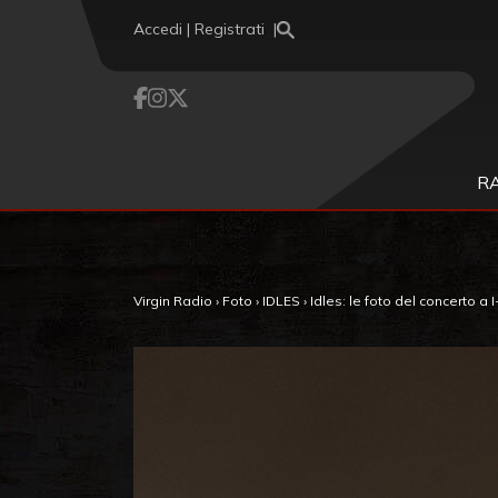
Vai al contenuto
Accedi | Registrati
R
Virgin Radio
›
Foto
›
IDLES
›
Idles: le foto del concerto a 