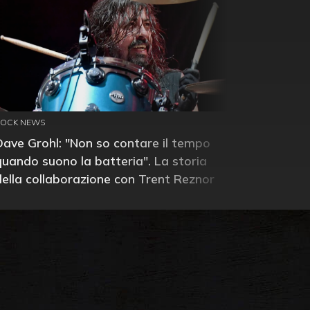
ROCK NEWS
Dave Grohl: "Non so contare il tempo
quando suono la batteria". La storia
della collaborazione con Trent Reznor