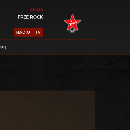
ON AIR
FREE ROCK
RADIO
TV
SI