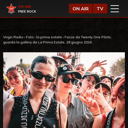
Vai al contenuto
Virgin Radio
ON AIR
ON AIR
TV
FREE ROCK
Virgin Radio
›
Foto
›
la prima estate
›
Facce da Twenty One Pilots:
guarda la gallery da La Prima Estate, 28 giugno 2026