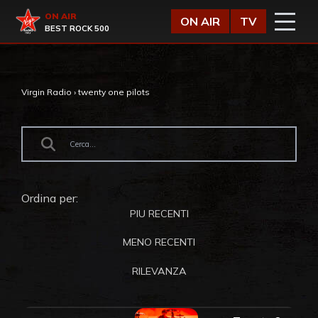
Vai al contenuto
Virgin Radio
ON AIR
ON AIR
TV
BEST ROCK 500
Virgin Radio
›
twenty one pilots
Ordina per:
PIU RECENTI
MENO RECENTI
RILEVANZA