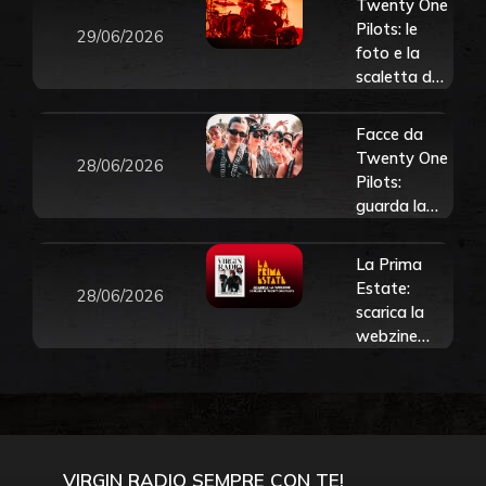
Twenty One
Pilots: le
29/06/2026
foto e la
scaletta del
concerto a
La Prima
Facce da
Estate, 28
Twenty One
28/06/2026
giugno 2026
Pilots:
guarda la
gallery da La
Prima
La Prima
Estate, 28
Estate:
28/06/2026
giugno 2026
scarica la
webzine
dedicata ai
Twenty One
Pilots
VIRGIN RADIO SEMPRE CON TE!