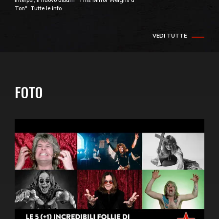
Interpol, il nuovo album "This Mirror Weighs a
Ton". Tutte le info
VEDI TUTTE
FOTO