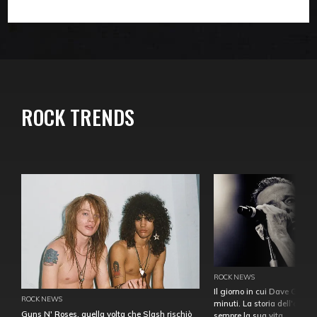
ROCK TRENDS
ROCK NEWS
Il giorno in cui Dave Gahan
ROCK NEWS
minuti. La storia dell'over
Guns N' Roses, quella volta che Slash rischiò
sempre la sua vita