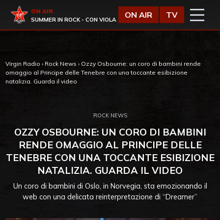
Vai al contenuto
Virgin Radio
ON AIR
ON AIR
TV
SUMMER IN ROCK - CON VIOLA
Virgin Radio
›
Rock News
›
Ozzy Osbourne: un coro di bambini rende
omaggio al Principe delle Tenebre con una toccante esibizione
natalizia. Guarda il video
ROCK NEWS
OZZY OSBOURNE: UN CORO DI BAMBINI
RENDE OMAGGIO AL PRINCIPE DELLE
TENEBRE CON UNA TOCCANTE ESIBIZIONE
NATALIZIA. GUARDA IL VIDEO
Un coro di bambini di Oslo, in Norvegia, sta emozionando il
web con una delicata reinterpretazione di “Dreamer”