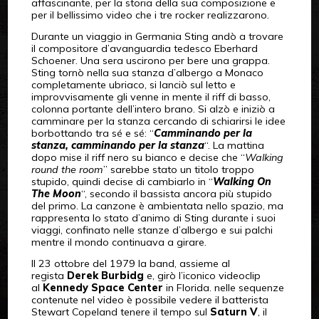
affascinante, per la storia della sua composizione e
per il bellissimo video che i tre rocker realizzarono.
Durante un viaggio in Germania Sting andò a trovare
il compositore d’avanguardia tedesco Eberhard
Schoener. Una sera uscirono per bere una grappa.
Sting tornò nella sua stanza d’albergo a Monaco
completamente ubriaco, si lanciò sul letto e
improvvisamente gli venne in mente il riff di basso,
colonna portante dell’intero brano. Si alzò e iniziò a
camminare per la stanza cercando di schiarirsi le idee
borbottando tra sé e sé: “
Camminando per la
stanza, camminando per la stanza
“. La mattina
dopo mise il riff nero su bianco e decise che “
Walking
round the room
” sarebbe stato un titolo troppo
stupido, quindi decise di cambiarlo in “
Walking On
The Moon
“, secondo il bassista ancora più stupido
del primo. La canzone è ambientata nello spazio, ma
rappresenta lo stato d’animo di Sting durante i suoi
viaggi, confinato nelle stanze d’albergo e sui palchi
mentre il mondo continuava a girare.
Il 23 ottobre del 1979 la band, assieme al
regista
Derek Burbidg
e, girò l’iconico videoclip
al
Kennedy Space Center
in Florida. nelle sequenze
contenute nel video è possibile vedere il batterista
Stewart Copeland tenere il tempo sul
Saturn V
, il