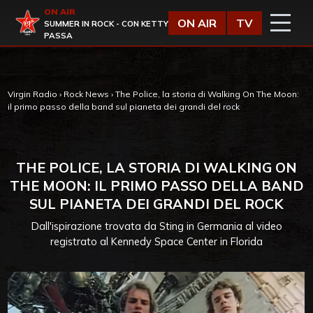
Vai al contenuto
ON AIR
Virgin Radio
ON AIR
TV
SUMMER IN ROCK - CON KETTY
PASSA
Virgin Radio
›
Rock News
›
The Police, la storia di Walking On The Moon:
il primo passo della band sul pianeta dei grandi del rock
THE POLICE, LA STORIA DI WALKING ON
THE MOON: IL PRIMO PASSO DELLA BAND
SUL PIANETA DEI GRANDI DEL ROCK
Dall'ispirazione trovata da Sting in Germania al video
registrato al Kennedy Space Center in Florida