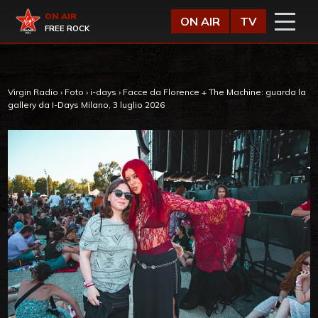
Vai al contenuto
Virgin Radio
ON AIR
ON AIR
TV
FREE ROCK
Virgin Radio
›
Foto
›
i-days
›
Facce da Florence + The Machine: guarda la
gallery da I-Days Milano, 3 luglio 2026