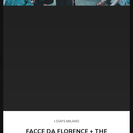
I-DAYS MILANO
FACCE DA FLORENCE + THE