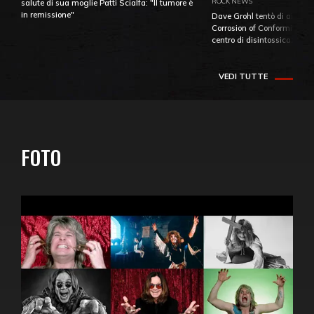
ROCK NEWS
salute di sua moglie Patti Scialfa: "Il tumore è
in remissione"
Dave Grohl tentò di aiutare
Corrosion of Conformity fino
centro di disintossicazione
VEDI TUTTE
FOTO