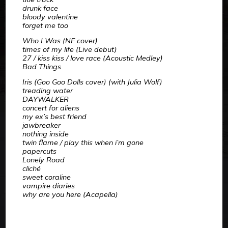
drunk face
bloody valentine
forget me too
Who I Was (NF cover)
times of my life (Live debut)
27 / kiss kiss / love race (Acoustic Medley)
Bad Things
Iris (Goo Goo Dolls cover) (with Julia Wolf)
treading water
DAYWALKER
concert for aliens
my ex’s best friend
jawbreaker
nothing inside
twin flame / play this when i’m gone
papercuts
Lonely Road
cliché
sweet coraline
vampire diaries
why are you here (Acapella)