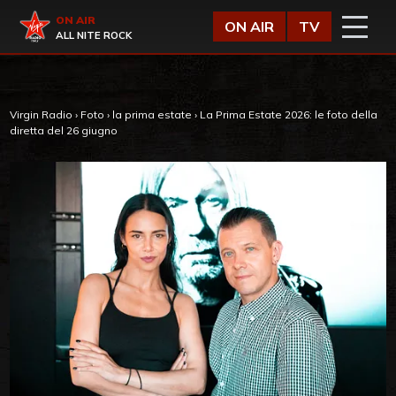
Vai al contenuto
Virgin Radio
ON AIR
ON AIR
TV
ALL NITE ROCK
Virgin Radio
›
Foto
›
la prima estate
›
La Prima Estate 2026: le foto della
diretta del 26 giugno