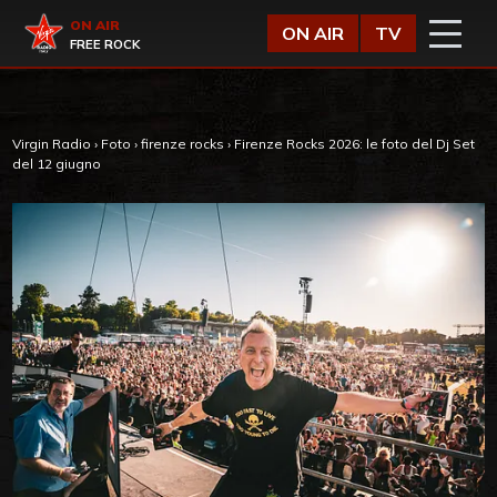
Vai al contenuto
Virgin Radio
ON AIR
ON AIR
TV
FREE ROCK
Virgin Radio
›
Foto
›
firenze rocks
›
Firenze Rocks 2026: le foto del Dj Set
del 12 giugno