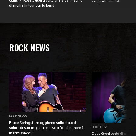
Guns N' Roses, quella volta che Slash rischiò
sempre la sua vita
di morire in tour con la band
ROCK NEWS
ROCK NEWS
Bruce Springsteen aggiorna sullo stato di
ROCK NEWS
salute di sua moglie Patti Scialfa: "Il tumore è
in remissione"
Dave Grohl tentò di aiutare