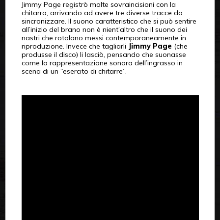
Jimmy Page registrò molte sovraincisioni con la
chitarra, arrivando ad avere tre diverse tracce da
sincronizzare. Il suono caratteristico che si può sentire
all’inizio del brano non è nient’altro che il suono dei
nastri che rotolano messi contemporaneamente in
riproduzione. Invece che tagliarli
Jimmy Page
(che
produsse il disco) li lasciò, pensando che suonasse
come la rappresentazione sonora dell’ingrasso in
scena di un “esercito di chitarre”.