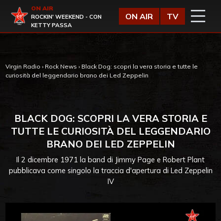
Vai al contenuto
ON AIR
Virgin Radio
ON AIR
TV
ROCKIN' WEEKEND - CON
KETTY PASSA
Virgin Radio
›
Rock News
›
Black Dog: scopri la vera storia e tutte le
curiosità del leggendario brano dei Led Zeppelin
BLACK DOG: SCOPRI LA VERA STORIA E
TUTTE LE CURIOSITÀ DEL LEGGENDARIO
BRANO DEI LED ZEPPELIN
Il 2 dicembre 1971 la band di Jimmy Page e Robert Plant
pubblicava come singolo la traccia d'apertura di Led Zeppelin
IV