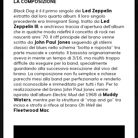
LA COMPOSIZIONE
Black Dog
è il il primo singolo dei
Led Zeppelin
estratto dal loro quarto album. Il loro singolo
precedente era
Immigrant Song
, tratto da
Led
Zeppelin III
, e anch’esso traccia d’apertura dell’album
che in qualche modo ridefinì il concetto di rock nei
nascenti anni ’70. Il riff principale del brano venne
scritto da
John Paul Jones
seguendo gli stilemi
classici del blues nello schema “botta e risposta” tra
parte musicale e cantato. Il bassista originariamente
aveva in mente un tempo di 3/16, ma risultò troppo
difficile da eseguire per la band, specialmente
guardando alla successiva esecuzione dal vivo del
brano. La composizione non fu semplice e richiese
parecchi mesi alla band per perfezionarlo e renderlo
così riconoscibile e immeditato per tutti i fan. Per la
realizzazione del brano John Paul Jones venne
ispirato dall’album
Electric Mud
del 1968 di
Muddy
Waters
, mentre per la struttura di “stop and go” tra
inciso e strofa si rifece al brano
Oh Well
dei
Fleetwood Mac
.