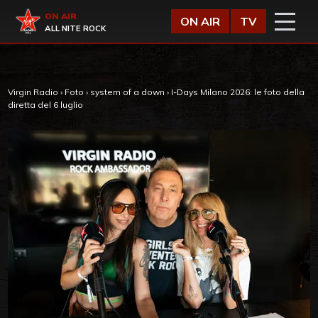
Vai al contenuto
Virgin Radio
ON AIR
ON AIR
TV
ALL NITE ROCK
Virgin Radio
›
Foto
›
system of a down
›
I-Days Milano 2026: le foto della
diretta del 6 luglio