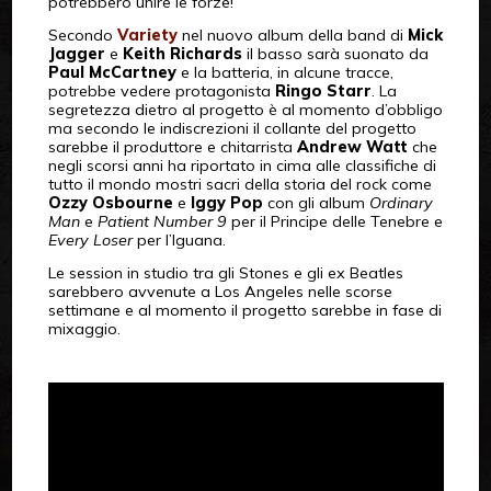
potrebbero unire le forze!
Secondo
Variety
nel nuovo album della band di
Mick
Jagger
e
Keith Richards
il basso sarà suonato da
Paul McCartney
e la batteria, in alcune tracce,
potrebbe vedere protagonista
Ringo Starr
. La
segretezza dietro al progetto è al momento d’obbligo
ma secondo le indiscrezioni il collante del progetto
sarebbe il produttore e chitarrista
Andrew Watt
che
negli scorsi anni ha riportato in cima alle classifiche di
tutto il mondo mostri sacri della storia del rock come
Ozzy Osbourne
e
Iggy Pop
con gli album
Ordinary
Man
e
Patient Number 9
per il Principe delle Tenebre e
Every Loser
per l’Iguana.
Le session in studio tra gli Stones e gli ex Beatles
sarebbero avvenute a Los Angeles nelle scorse
settimane e al momento il progetto sarebbe in fase di
mixaggio.