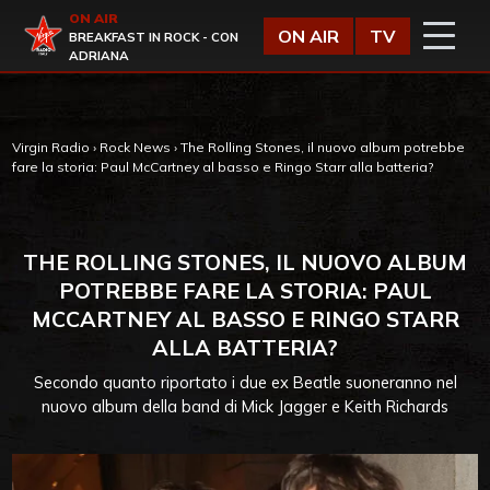
Vai al contenuto
ON AIR
Virgin Radio
ON AIR
TV
BREAKFAST IN ROCK - CON
ADRIANA
Virgin Radio
›
Rock News
›
The Rolling Stones, il nuovo album potrebbe
fare la storia: Paul McCartney al basso e Ringo Starr alla batteria?
THE ROLLING STONES, IL NUOVO ALBUM
POTREBBE FARE LA STORIA: PAUL
MCCARTNEY AL BASSO E RINGO STARR
ALLA BATTERIA?
Secondo quanto riportato i due ex Beatle suoneranno nel
nuovo album della band di Mick Jagger e Keith Richards