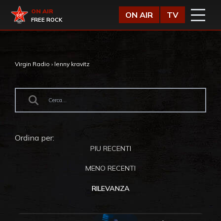
Vai al contenuto
Virgin Radio
ON AIR
ON AIR
TV
FREE ROCK
Virgin Radio
›
lenny kravitz
Ordina per:
PIU RECENTI
MENO RECENTI
RILEVANZA