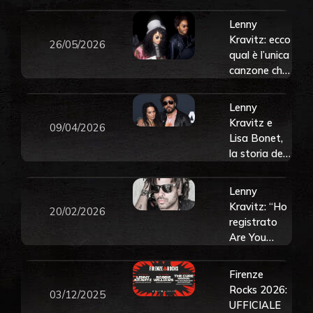
Rocks
Lenny
Kravitz: ecco
26/05/2026
qual è l’unica
canzone che
scrisse
dedicandola
Lenny
all’amore
Kravitz e
09/04/2026
della sua
Lisa Bonet,
vita, Lisa
la storia del
Bonet
loro
incredibile
Lenny
legame oltre
Kravitz: “Ho
20/02/2026
l’amore
registrato
Are You
Gonna Go
My Way in 5
Firenze
minuti”. La
Rocks 2026:
03/12/2025
storia del
UFFICIALE