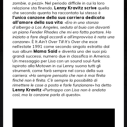
zombie, a pezzi
». Nel periodo difficile in cui la loro
relazione sta finendo,
Lenny Kravitz scrive
quella
che secondo quanto ha raccontato lui stesso è
l’unica canzone della sua carriera dedicata
all’amore della sua vita
: «
Ero in una stanza
d’albergo a Los Angeles, seduto al buio con davanti
un piano Fender Rhodes che mi ero fatto portare. Ho
iniziato a fare degli accordi e all’improvviso è nata una
canzone
». È It
Ain’t Over Till It’s Over
che esce
nell’estate 1991 come secondo singolo estratto dal
suo album
Mama Said
e diventa uno dei suoi più
grandi successi, numero due in classifica in America.
Un messaggio per Lisa con un sound soul-funk
ispirato alla Motown in cui Lenny suona tutti gli
strumenti, come farà sempre nel corso della sua
carriera: «
Ho sempre pensato che non è mai finita
finché non è finita.
C’è sempre la possibilità di
rimettere le cose a posto e farle funzionare
» ha detto
Lenny Kravitz
«
Purtroppo con Lisa non è andata
così, ma la canzone parla di questo
».