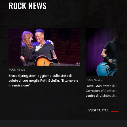
ROCK NEWS
ROCK NEWS
Bruce Springsteen aggiorna sullo stato di
ROCK NEWS
salute di sua moglie Patti Scialfa: "Il tumore è
in remissione"
Dave Grohl tentò di aiutare
Corrosion of Conformity fino
centro di disintossicazione
VEDI TUTTE