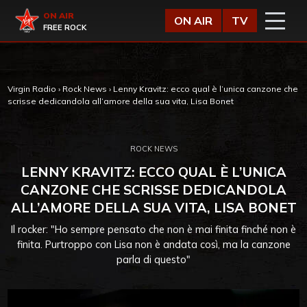
Vai al contenuto
Virgin Radio
ON AIR
ON AIR
TV
FREE ROCK
Virgin Radio
›
Rock News
›
Lenny Kravitz: ecco qual è l’unica canzone che
scrisse dedicandola all’amore della sua vita, Lisa Bonet
ROCK NEWS
LENNY KRAVITZ: ECCO QUAL È L’UNICA
CANZONE CHE SCRISSE DEDICANDOLA
ALL’AMORE DELLA SUA VITA, LISA BONET
Il rocker: "Ho sempre pensato che non è mai finita finché non è
finita. Purtroppo con Lisa non è andata così, ma la canzone
parla di questo"