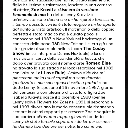
figlia bellissima e talentuosa, lanciata in una carriera
di attrice,
Zoe Kravitz
. «
Lisa era la versione
femminile di me
» ha detto Lenny Kravitz in
un’intervista «
Una donna che mi ha ispirato tantissimo,
il tempo passato con lei è stato magico e mi ha aperto
dal punto di vista artistico
». Il matrimonio della coppia
perfetta è stato magico ma è durato poco: si
conoscono nel 1987 a New York nel backstage di un
concerto della band R&B New Edition. Lei era già una
star grazie al suo ruolo nella sit-com
The Cosby
Show
(in cui interpreta Dennis Huxtable) e lui un
musicista in cerca della sua identità artistica, che
dopo aver provato con il nome d’arte
Romeo Blue
ha trovato la sua strada nel rock (esordisce nel 1989
con l’album
Let Love Rule
): «
Volevo dirle che mi
piacevano molto i suoi capelli ma sono rimasto
ipnotizzato e non sono quasi riuscito a parlarle
» ha
detto Lenny. Si sposano il 16 novembre 1987, giorno
del ventesimo compleanno di Lisa, loro figlia Zoe
Isabella Kravitz nasce il 1 dicembre 1988 (per lei
Lenny scrive Flowers for Zoe) nel 1991 si separano e
nel 1993 divorziano in modo consensuale rimanendo
sempre in ottimi rapporti per crescere Zoe e seguire la
sua carriera. «
Eravamo troppo giovani
» ha detto
Lenny «
È stato terribile separarmi da lei, per sei mesi
ho dormito tipo due ore per notte. Ero come uno