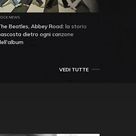
ROCK NEWS
ROCK NEW
The Beatles, Abbey Road: la storia
Neil You
nascosta dietro ogni canzone
dell'alb
dell’album
che salv
success
VEDI TUTTE