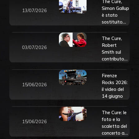
The Cure,
Simon Gallup
13/07/2026
è stato
sostituito
sul palco dal
figlio Eden: il
The Cure,
bassista
Robert
03/07/2026
“non sta
Smith sul
ancora
contributo
bene”
registrato
per i Rolling
Firenze
Stones:
Rocks 2026:
15/06/2026
“Non ero
il video del
pronto. Ero
14 giugno
andato lì
con l’idea di
The Cure: le
ubriacarmi”
foto e la
15/06/2026
scaletta del
concerto a