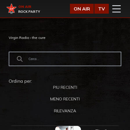
Vai al contenuto
Virgin Radio
ON AIR
ON AIR
TV
ROCK PARTY
Virgin Radio
›
the cure
Ordina per:
PIU RECENTI
MENO RECENTI
RILEVANZA