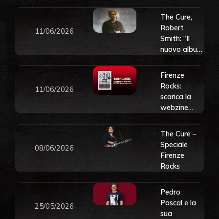
Firenze
Rocks 2026
The Cure,
Robert
11/06/2026
Smith: “Il
nuovo album
è pronto e
ne abbiamo
Firenze
un altro più
Rocks:
11/06/2026
pop in
scarica la
arrivo”
webzine
dedicata a
Lenny
The Cure –
Kravitz e
Speciale
08/06/2026
The Cure
Firenze
Rocks
Pedro
Pascal e la
25/05/2026
sua