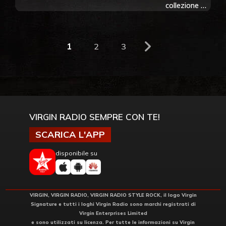
collezione di
magliette di
gruppi rock.
Dai Cure ai
1
2
3
Cypress Hill,
scopri il
significato
VIRGIN RADIO SEMPRE CON TE!
SCARICA L'APP
disponibile su
VIRGIN, VIRGIN RADIO, VIRGIN RADIO STYLE ROCK, il logo Virgin
Signature e tutti i loghi Virgin Radio sono marchi registrati di
Virgin Enterprises Limited
e sono utilizzati su licenza. Per tutte le informazioni su Virgin