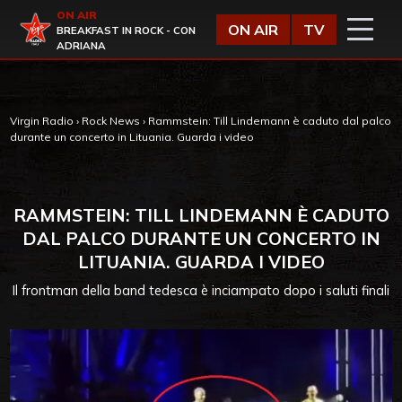
Vai al contenuto
ON AIR
Virgin Radio
ON AIR
TV
BREAKFAST IN ROCK - CON
ADRIANA
Virgin Radio
›
Rock News
›
Rammstein: Till Lindemann è caduto dal palco
durante un concerto in Lituania. Guarda i video
RAMMSTEIN: TILL LINDEMANN È CADUTO
DAL PALCO DURANTE UN CONCERTO IN
LITUANIA. GUARDA I VIDEO
Il frontman della band tedesca è inciampato dopo i saluti finali