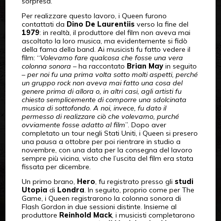
sorpresa.
Per realizzare questo lavoro, i Queen furono
contattati da
Dino De Laurentiis
verso la fine del
1979
: in realtà, il produttore del film non aveva mai
ascoltato la loro musica, ma evidentemente si fidò
della fama della band. Ai musicisti fu fatto vedere il
film: “
Volevamo fare qualcosa che fosse una vera
colonna sonora
– ha raccontato
Brian May
in seguito
–
per noi fu una prima volta sotto molti aspetti, perché
un gruppo rock non aveva mai fatto una cosa del
genere prima di allora o, in altri casi, agli artisti fu
chiesto semplicemente di comporre una sdolcinata
musica di sottofondo. A noi, invece, fu dato il
permesso di realizzare ciò che volevamo, purché
ovviamente fosse adatto al film
”. Dopo aver
completato un tour negli Stati Uniti, i Queen si presero
una pausa a ottobre per poi rientrare in studio a
novembre, con una data per la consegna del lavoro
sempre più vicina, visto che l’uscita del film era stata
fissata per dicembre.
Un primo brano,
Hero
, fu registrato presso gli
studi
Utopia
di
Londra
. In seguito, proprio come per The
Game, i Queen registrarono la colonna sonora di
Flash Gordon in due sessioni distinte. Insieme al
produttore
Reinhold Mack
, i musicisti completarono