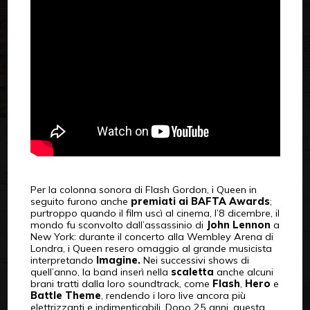
Per la colonna sonora di Flash Gordon, i Queen in
seguito furono anche
premiati ai BAFTA Awards
;
purtroppo quando il film uscì al cinema, l’8 dicembre, il
mondo fu sconvolto dall’assassinio di
John Lennon
a
New York: durante il concerto alla Wembley Arena di
Londra, i Queen resero omaggio al grande musicista
interpretando
Imagine.
Nei successivi shows di
quell’anno, la band inserì nella
scaletta
anche alcuni
brani tratti dalla loro soundtrack, come
Flash
,
Hero
e
Battle Theme
, rendendo i loro live ancora più
elettrizzanti e indimenticabili. Dopo 25 anni, questa