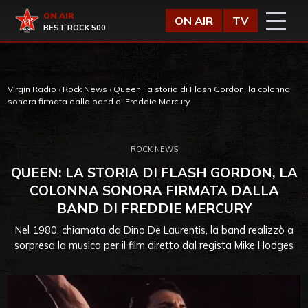
Vai al contenuto
Virgin Radio
ON AIR
ON AIR
TV
BEST ROCK 500
Virgin Radio
›
Rock News
›
Queen: la storia di Flash Gordon, la colonna
sonora firmata dalla band di Freddie Mercury
ROCK NEWS
QUEEN: LA STORIA DI FLASH GORDON, LA
COLONNA SONORA FIRMATA DALLA
BAND DI FREDDIE MERCURY
Nel 1980, chiamata da Dino De Laurentis, la band realizzò a
sorpresa la musica per il film diretto dal regista Mike Hodges