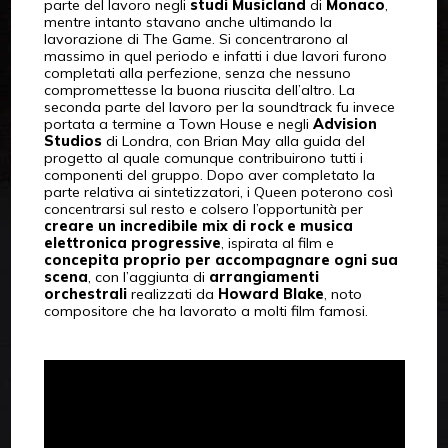
parte del lavoro negli
studi
Musicland
di
Monaco
,
mentre intanto stavano anche ultimando la
lavorazione di The Game. Si concentrarono al
massimo in quel periodo e infatti i due lavori furono
completati alla perfezione, senza che nessuno
compromettesse la buona riuscita dell’altro. La
seconda parte del lavoro per la soundtrack fu invece
portata a termine a Town House e negli
Advision
Studios
di Londra, con Brian May alla guida del
progetto al quale comunque contribuirono tutti i
componenti del gruppo. Dopo aver completato la
parte relativa ai sintetizzatori, i Queen poterono così
concentrarsi sul resto e colsero l’opportunità per
creare un incredibile mix di rock e musica
elettronica progressive
, ispirata al film e
concepita proprio per accompagnare ogni sua
scena
, con l’aggiunta di
arrangiamenti
orchestrali
realizzati da
Howard Blake
, noto
compositore che ha lavorato a molti film famosi.