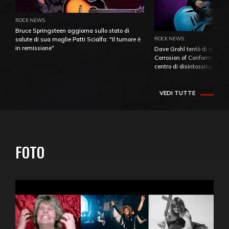
ROCK NEWS
Bruce Springsteen aggiorna sullo stato di
ROCK NEWS
salute di sua moglie Patti Scialfa: "Il tumore è
in remissione"
Dave Grohl tentò di aiutare
Corrosion of Conformity fino
centro di disintossicazione
VEDI TUTTE
FOTO