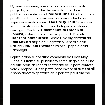
I Queen, insomma, presero molto a cuore questo
progetto, al punto che decisero di rimandare la
pubblicazione del loro
Greatest Hits
. Quell’anno così
prolifico la band lo concluse con quello che fu poi
soprannominato come “
The Crazy Tour
”, ossia una
serie di venti concerti in Gran Bretagna e in Irlanda,
con il gran finale all’
Hammersmith Odeon di
Londra
, esibizione che faceva parte dell’evento
“
Rock for Kampuchea
”, ossia i live organizzati da
Paul McCartney
e dal Segretario Generale delle
Nazioni Unite,
Kurt Waldheim
per il popolo della
Cambogia.
L’epico brano di apertura composto da Brian May,
Flash’s Theme
, fu pubblicato come singolo ed è uno
dei due brani dell’opera contenenti delle parti cantate
vere e proprie. Gli altri pezzi sono invece
strumentali
e sono davvero spettacolari e perfetti per il cinema.