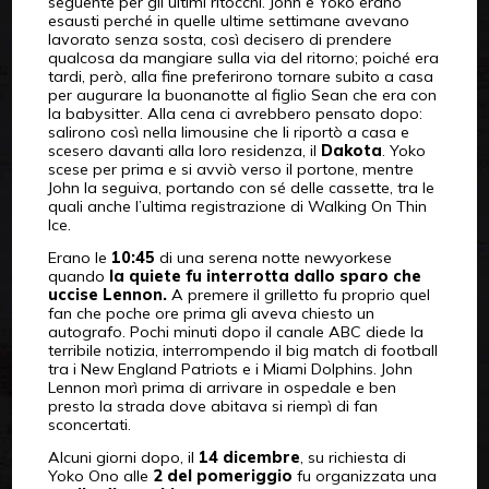
seguente per gli ultimi ritocchi. John e Yoko erano
esausti perché in quelle ultime settimane avevano
lavorato senza sosta, così decisero di prendere
qualcosa da mangiare sulla via del ritorno; poiché era
tardi, però, alla fine preferirono tornare subito a casa
per augurare la buonanotte al figlio Sean che era con
la babysitter. Alla cena ci avrebbero pensato dopo:
salirono così nella limousine che li riportò a casa e
scesero davanti alla loro residenza, il
Dakota
. Yoko
scese per prima e si avviò verso il portone, mentre
John la seguiva, portando con sé delle cassette, tra le
quali anche l’ultima registrazione di Walking On Thin
Ice.
Erano le
10:45
di una serena notte newyorkese
quando
la quiete fu interrotta dallo sparo che
uccise Lennon.
A premere il grilletto fu proprio quel
fan che poche ore prima gli aveva chiesto un
autografo. Pochi minuti dopo il canale ABC diede la
terribile notizia, interrompendo il big match di football
tra i New England Patriots e i Miami Dolphins. John
Lennon morì prima di arrivare in ospedale e ben
presto la strada dove abitava si riempì di fan
sconcertati.
Alcuni giorni dopo, il
14 dicembre
, su richiesta di
Yoko Ono alle
2 del pomeriggio
fu organizzata una