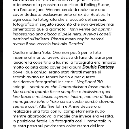
ottenessero la prossima copertina di Rolling Stone,
ma l’editore Jann Wenner cercò di realizzare una
cover dedicata esclusivamente all’ex dei Beatles. In
ogni caso, la fotografa che si occupò del servizio
fotografico in seguito raccontò che non avrebbe mai
dimenticato quella giornata: “
John venne ad aprirmi
indossando una giacca di pelle nera. Aveva i capelli
pettinati all’indietro. Rimasi molto colpita perché
aveva il suo vecchio look alla Beatles
”.
Quella mattina Yoko Ono non posò per le foto
insieme al marito: aveva deciso di farsi da parte per
lasciare la copertina a lui, ma la fotografa era rimasta
molto colpita dalla cover dell’album
Double Fantasy
dove i due coniugi erano stati ritratti mentre si
scambiavano un tenero bacio e per questo
desiderava fotografarli insieme. “
Negli anni ’80
–
spiegò –
sembrava che il romanticismo fosse morto.
Ma ricordai quanto fosse semplice e bellissimo quel
loro bacio e mi lasciai ispirare. Inoltre, non era difficile
immaginare John e Yoko senza vestiti perché stavano
sempre così
”. Alla fine John e Annie decisero di
realizzare una foto con lui completamente nudo
mentre abbracciava la moglie che invece era vestita,
in posizione fetale. La fotografa così li immortalò in
questa posa sul pavimento color crema del loro