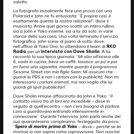
salotto.
La fotografa inizialmente fece una prova con una
Polaroid e John ne fu entusiasta: “
È proprio così, è
esattamente questa la nostra relazione!
”, disse il
musicista. Annie quel giorno scattò un intero rullino,
sia a John e Yoko insieme, sia a lui da solo, in varie
stanze della sua casa. Una volta terminato il servizio
fotografico, John scese al piano di sotto dove,
nell’ufficio di Yoko Ono, lo attendava il team di
RKO
Radio
per un’
intervista con Dave Sholin
. A lui
raccontò la sua tipica giornata: “
Mi alzo all’incirca alle
6, vado in cucina, bevo un caffè, tossisco un po’ e poi
mi fumo una sigaretta, mentre guardo il programma
Sesame Street con mio figlio Sean. Mi assicuro che
guardi la PBS e non i cartoni con la pubblicità. Non mi
interessano i cartoni animati, ma non voglio che lui
guardi gli spot pubblicitari
”.
Dave Sholin rimase affascinato da John e Yoko: “
Il
contatto visivo tra di loro era incredibile
– disse in
seguito di quell’incontro –
non c’era bisogno di parlare.
Loro si guardavano entrando intensamente in
connessione
”. Durante l’intervista, John parlò anche del
suo quarantesimo compleanno, festeggiato da poco:
“
Spero di morire prima di Yoko
– disse –
perché se lei
morisse io non saprei come sopravvivere. Non riuscirei