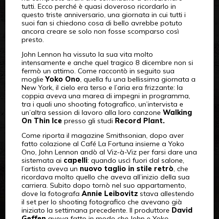
tutti. Ecco perché è quasi doveroso ricordarlo in
questo triste anniversario, una giornata in cui tutti i
suoi fan si chiedono cosa di bello avrebbe potuto
ancora creare se solo non fosse scomparso così
presto.
John Lennon ha vissuto la sua vita molto
intensamente e anche quel tragico 8 dicembre non si
fermò un attimo. Come raccontò in seguito sua
moglie
Yoko Ono
, quella fu una bellissima giornata a
New York, il cielo era terso e l’aria era frizzante: la
coppia aveva una marea di impegni in programma,
tra i quali uno shooting fotografico, un’intervista e
un’altra session di lavoro alla loro canzone
Walking
On Thin Ice
presso gli studi
Record Plant.
Come riporta il magazine Smithsonian, dopo aver
fatto colazione al Café La Fortuna insieme a Yoko
Ono, John Lennon andò al Viz-à-Viz per farsi dare una
sistemata ai
capelli
: quando uscì fuori dal salone,
l’artista aveva un
nuovo taglio in stile retrò
, che
ricordava molto quello che aveva all’inizio della sua
carriera. Subito dopo tornò nel suo appartamento,
dove la fotografa
Annie Leibovitz
stava allestendo
il set per lo shooting fotografico che avevano già
iniziato la settimana precedente. Il produttore
David
Geffen
aveva fatto in modo che John e Yoko