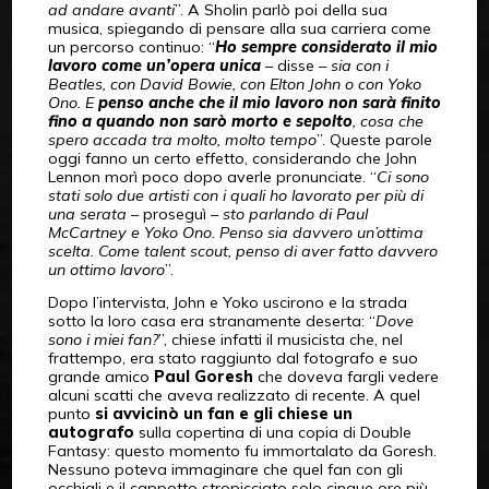
ad andare avanti
”. A Sholin parlò poi della sua
musica, spiegando di pensare alla sua carriera come
un percorso continuo: “
Ho sempre considerato il mio
lavoro come un’opera unica
– disse –
sia con i
Beatles, con David Bowie, con Elton John o con Yoko
Ono. E
penso anche che il mio lavoro non sarà finito
fino a quando non sarò morto e sepolto
, cosa che
spero accada tra molto, molto tempo
”. Queste parole
oggi fanno un certo effetto, considerando che John
Lennon morì poco dopo averle pronunciate. “
Ci sono
stati solo due artisti con i quali ho lavorato per più di
una serata
– proseguì –
sto parlando di Paul
McCartney e Yoko Ono. Penso sia davvero un’ottima
scelta. Come talent scout, penso di aver fatto davvero
un ottimo lavoro
”.
Dopo l’intervista, John e Yoko uscirono e la strada
sotto la loro casa era stranamente deserta: “
Dove
sono i miei fan?
”, chiese infatti il musicista che, nel
frattempo, era stato raggiunto dal fotografo e suo
grande amico
Paul Goresh
che doveva fargli vedere
alcuni scatti che aveva realizzato di recente. A quel
punto
si avvicinò un fan e gli chiese un
autografo
sulla copertina di una copia di Double
Fantasy: questo momento fu immortalato da Goresh.
Nessuno poteva immaginare che quel fan con gli
occhiali e il cappotto stropicciato solo cinque ore più