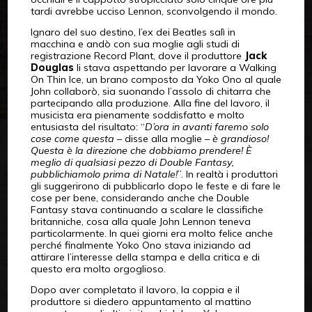
tardi avrebbe ucciso Lennon, sconvolgendo il mondo.
Ignaro del suo destino, l’ex dei Beatles salì in
macchina e andò con sua moglie agli studi di
registrazione Record Plant, dove il produttore
Jack
Douglas
li stava aspettando per lavorare a Walking
On Thin Ice, un brano composto da Yoko Ono al quale
John collaborò, sia suonando l’assolo di chitarra che
partecipando alla produzione. Alla fine del lavoro, il
musicista era pienamente soddisfatto e molto
entusiasta del risultato: “
D’ora in avanti faremo solo
cose come questa
– disse alla moglie –
è grandioso!
Questa è la direzione che dobbiamo prendere! È
meglio di qualsiasi pezzo di Double Fantasy,
pubblichiamolo prima di Natale!
”. In realtà i produttori
gli suggerirono di pubblicarlo dopo le feste e di fare le
cose per bene, considerando anche che Double
Fantasy stava continuando a scalare le classifiche
britanniche, cosa alla quale John Lennon teneva
particolarmente. In quei giorni era molto felice anche
perché finalmente Yoko Ono stava iniziando ad
attirare l’interesse della stampa e della critica e di
questo era molto orgoglioso.
Dopo aver completato il lavoro, la coppia e il
produttore si diedero appuntamento al mattino