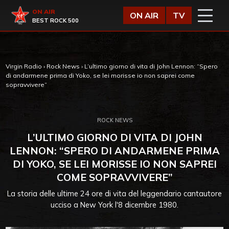
Vai al contenuto
Virgin Radio
ON AIR
ON AIR
TV
BEST ROCK 500
Virgin Radio
›
Rock News
›
L’ultimo giorno di vita di John Lennon: “Spero
di andarmene prima di Yoko, se lei morisse io non saprei come
sopravvivere”
ROCK NEWS
L’ULTIMO GIORNO DI VITA DI JOHN
LENNON: “SPERO DI ANDARMENE PRIMA
DI YOKO, SE LEI MORISSE IO NON SAPREI
COME SOPRAVVIVERE”
La storia delle ultime 24 ore di vita del leggendario cantautore
ucciso a New York l'8 dicembre 1980.