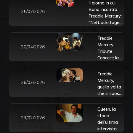
Il giorno in cui
Bono incontrò
25/07/2026
Freddie Mercury:
“Nel backstage
del Live Aid si
mise a flirtare
Freddie
con me
Mercury
20/04/2026
scherzosamente”
Tribute
Concert: la
storia e le
foto del
Freddie
concerto
Mercury,
26/03/2026
entrato nella
quella volta
storia
che si sposò
“per un
giorno” con
Queen, la
Jane
storia
23/02/2026
Seymour.
dell’ultima
Scopri la
intervista
storia