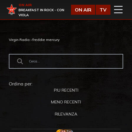
Vai al contenuto
ON AIR
Virgin Radio
ON AIR
TV
BREAKFAST IN ROCK - CON
VIOLA
Virgin Radio
›
freddie mercury
Ordina per:
PIU RECENTI
MENO RECENTI
RILEVANZA