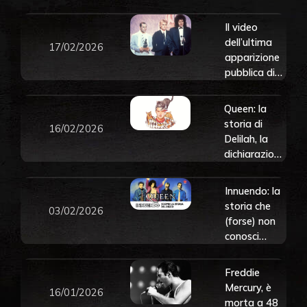
filmata di
Freddie
Il video
Mercury.
dell’ultima
17/02/2026
Guarda il
apparizione
video
pubblica di
integrale
Freddie
Mercury con
Queen: la
i Queen
storia di
16/02/2026
Delilah, la
dichiarazione
d’amore di
Freddie
Innuendo: la
Mercury per
storia che
03/02/2026
la sua
(forse) non
gattina
conosci
dell’ultimo
capolavoro
Freddie
dei Queen
Mercury, è
16/01/2026
con Freddie
morta a 48