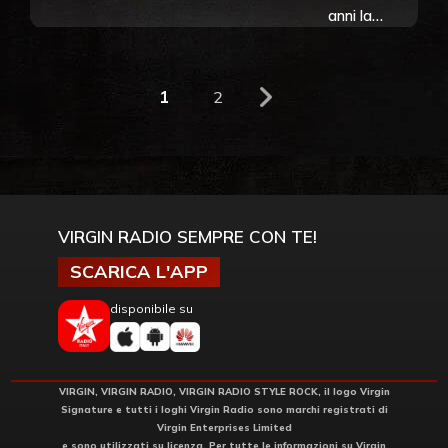
Mercury
anni la
presunta
“figlia
segreta” del
1
2
frontman
dei Queen
VIRGIN RADIO SEMPRE CON TE!
SCARICA L'APP
disponibile su
VIRGIN, VIRGIN RADIO, VIRGIN RADIO STYLE ROCK, il logo Virgin
Signature e tutti i loghi Virgin Radio sono marchi registrati di
Virgin Enterprises Limited
e sono utilizzati su licenza. Per tutte le informazioni su Virgin