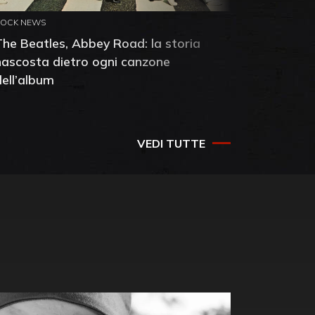
ROCK NEWS
ROCK NEW
The Beatles, Abbey Road: la storia
Neil You
nascosta dietro ogni canzone
dell'alb
dell’album
che salv
success
VEDI TUTTE