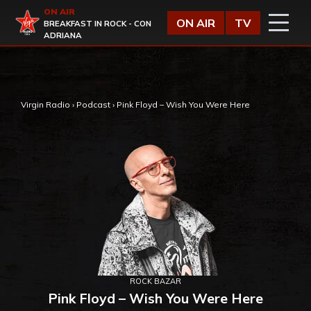
Vai al contenuto
ON AIR
Virgin Radio
ON AIR
TV
BREAKFAST IN ROCK - CON
ADRIANA
,
Virgin Radio
›
Podcast
›
Pink Floyd – Wish You Were Here
ROCK BAZAR
Pink Floyd – Wish You Were Here