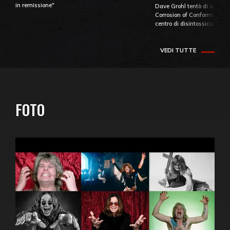
in remissione"
Dave Grohl tentò di aiutare
Corrosion of Conformity fino
centro di disintossicazione
VEDI TUTTE
FOTO