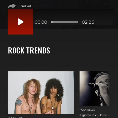
Condividi
Audio
Player
00:00
02:26
ROCK TRENDS
ROCK NEWS
Il giorno in cui Dave Gahan
ROCK NEWS