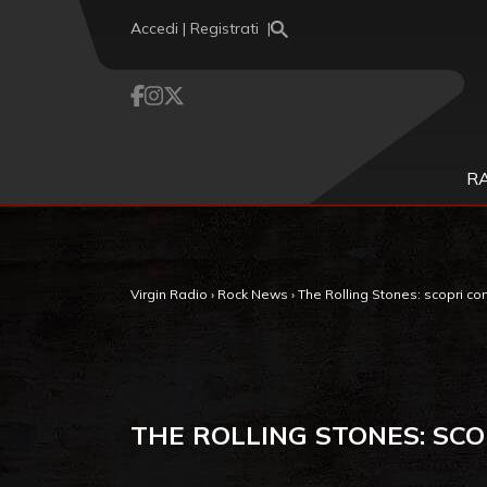
Vai al contenuto
Accedi | Registrati
R
Virgin Radio
›
Rock News
›
The Rolling Stones: scopri co
THE ROLLING STONES: SC