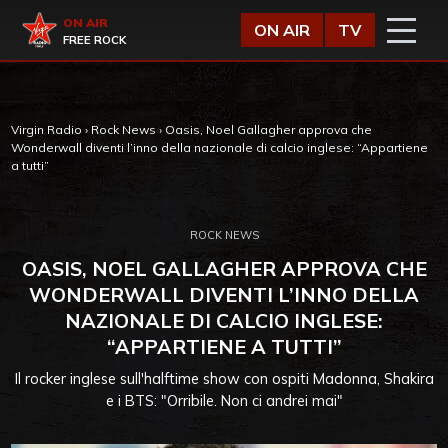
Vai al contenuto
Virgin Radio
ON AIR
ON AIR
TV
FREE ROCK
Virgin Radio
›
Rock News
›
Oasis, Noel Gallagher approva che
Wonderwall diventi l’inno della nazionale di calcio inglese: “Appartiene
a tutti”
ROCK NEWS
OASIS, NOEL GALLAGHER APPROVA CHE
WONDERWALL DIVENTI L’INNO DELLA
NAZIONALE DI CALCIO INGLESE:
“APPARTIENE A TUTTI”
Il rocker inglese sull'halftime show con ospiti Madonna, Shakira
e i BTS: "Orribile. Non ci andrei mai"