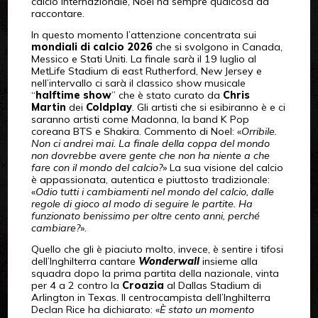
calcio internazionale, Noel ha sempre qualcosa da
raccontare.
In questo momento l’attenzione concentrata sui
mondiali di calcio 2026
che si svolgono in Canada,
Messico e Stati Uniti. La finale sarà il 19 luglio al
MetLife Stadium di east Rutherford, New Jersey e
nell’intervallo ci sarà il classico show musicale
“
halftime show
” che è stato curato da
Chris
Martin
dei
Coldplay
. Gli artisti che si esibiranno è e ci
saranno artisti come Madonna, la band K Pop
coreana BTS e Shakira. Commento di Noel: «
Orribile.
Non ci andrei mai. La finale della coppa del mondo
non dovrebbe avere gente che non ha niente a che
fare con il mondo del calcio?
» La sua visione del calcio
è appassionata, autentica e piuttosto tradizionale:
«
Odio tutti i cambiamenti nel mondo del calcio, dalle
regole di gioco al modo di seguire le partite. Ha
funzionato benissimo per oltre cento anni, perché
cambiare?
».
Quello che gli è piaciuto molto, invece, è sentire i tifosi
dell’Inghilterra cantare
Wonderwall
insieme alla
squadra dopo la prima partita della nazionale, vinta
per 4 a 2 contro la
Croazia
al Dallas Stadium di
Arlington in Texas. Il centrocampista dell’Inghilterra
Declan Rice ha dichiarato: «
È stato un momento