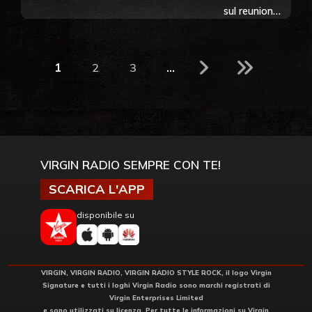
Sunday
sul reunion
Times Rich
tour. Uscirà
List
l’11
settembre!
1
2
3
...
VIRGIN RADIO SEMPRE CON TE!
SCARICA L'APP
disponibile su
VIRGIN, VIRGIN RADIO, VIRGIN RADIO STYLE ROCK, il logo Virgin
Signature e tutti i loghi Virgin Radio sono marchi registrati di
Virgin Enterprises Limited
e sono utilizzati su licenza. Per tutte le informazioni su Virgin