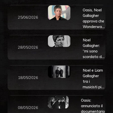
Look Back In
Mondiali”
Anger”
Oasis, Noel
Gallagher
25/06/2026
approva che
Wonderwall
diventi l’inno
della
Noel
nazionale di
Gallagher:
28/05/2026
calcio
“mi sono
inglese:
scordato di
“Appartiene
aver
a tutti”
comprato
Noel e Liam
una Jaguar
Gallagher
18/05/2026
da 110mila
tra i
sterline che
musicisti più
non posso
ricchi del
guidare”
Regno Unito:
Oasis:
scopri la Top
annunciato il
08/05/2026
10 del
documentario