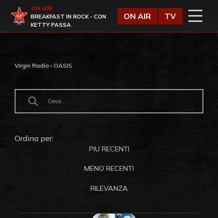
Vai al contenuto
ON AIR
Virgin Radio
ON AIR
TV
BREAKFAST IN ROCK - CON
KETTY PASSA
Virgin Radio
›
OASIS
Ordina per:
PIU RECENTI
MENO RECENTI
RILEVANZA