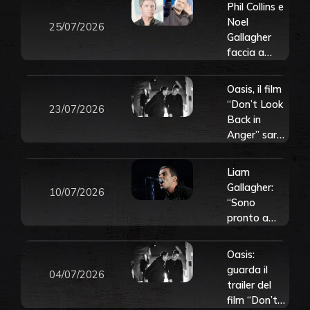
Phil Collins e
Noel
25/07/2026
Gallagher
faccia a
faccia alla
Rock & Roll
Oasis, il film
Hall of
“Don’t Look
23/07/2026
Fame: “Gli
Back in
concedo il
Anger” sarà
beneficio del
presentato
dubbio”
alla Mostra
Liam
del Cinema
Gallagher:
10/07/2026
di Venezia.
“Sono
Tutti i
pronto a
dettagli
cantare
Wonderwall
Oasis:
se
guarda il
04/07/2026
l’Inghilterra
trailer del
arriverà in
film “Don’t
finale ai