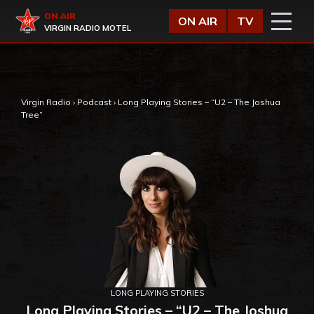
Vai al contenuto
Virgin Radio
ON AIR
ON AIR
TV
VIRGIN RADIO MOTEL
,
Virgin Radio
›
Podcast
›
Long Playing Stories – “U2 – The Joshua
Tree”
LONG PLAYING STORIES
Long Playing Stories – “U2 – The Joshua