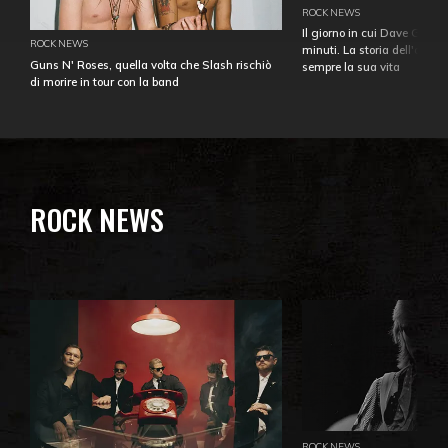
ROCK NEWS
Il giorno in cui Dave Gahan
ROCK NEWS
minuti. La storia dell'over
Guns N' Roses, quella volta che Slash rischiò
sempre la sua vita
di morire in tour con la band
ROCK NEWS
ROCK NEWS