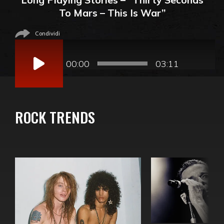
To Mars – This Is War”
Condividi
Audio
Player
00:00
03:11
ROCK TRENDS