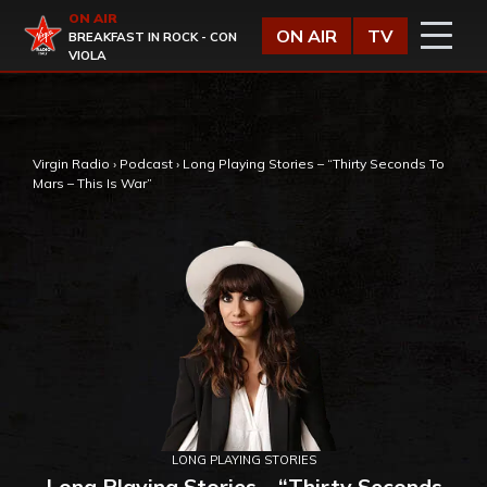
Vai al contenuto
ON AIR
Virgin Radio
ON AIR
TV
BREAKFAST IN ROCK - CON
VIOLA
,
Virgin Radio
›
Podcast
›
Long Playing Stories – “Thirty Seconds To
Mars – This Is War”
LONG PLAYING STORIES
Long Playing Stories – “Thirty Seconds