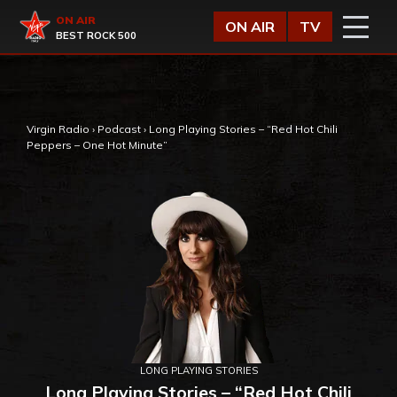
Vai al contenuto
Virgin Radio
ON AIR
ON AIR
TV
BEST ROCK 500
,
Virgin Radio
›
Podcast
›
Long Playing Stories – “Red Hot Chili
Peppers – One Hot Minute”
LONG PLAYING STORIES
Long Playing Stories – “Red Hot Chili