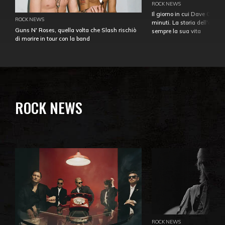
ROCK NEWS
Il giorno in cui Dave Gahan
ROCK NEWS
minuti. La storia dell'over
Guns N' Roses, quella volta che Slash rischiò
sempre la sua vita
di morire in tour con la band
ROCK NEWS
ROCK NEWS