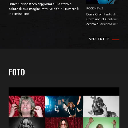
Bruce Springsteen aggiorna sullo stato di
ROCK NEWS
salute di sua moglie Patti Scialfa: "Il tumore è
in remissione"
Dave Grohl tentò di aiutare
Corrosion of Conformity fino
centro di disintossicazione
VEDI TUTTE
FOTO