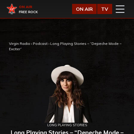
Vai al contenuto
Virgin Radio
ON AIR
ON AIR
TV
FREE ROCK
,
Virgin Radio
›
Podcast
›
Long Playing Stories – “Depeche Mode –
Exciter”
LONG PLAYING STORIES
Long Playing Stories – “Depeche Mode –