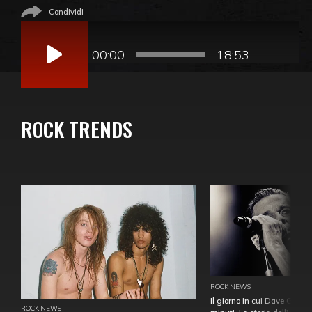
Condividi
Audio
Player
00:00
18:53
ROCK TRENDS
ROCK NEWS
Il giorno in cui Dave Gahan
ROCK NEWS