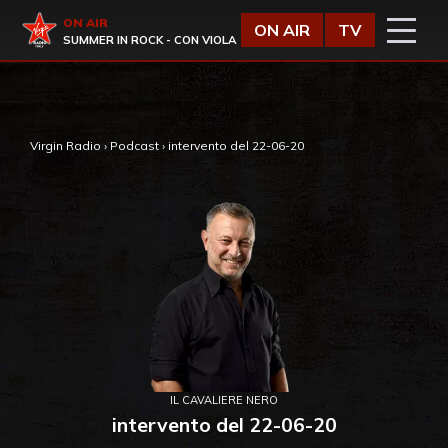
Vai al contenuto
Virgin Radio
ON AIR
ON AIR
TV
SUMMER IN ROCK - CON VIOLA
,
Virgin Radio
›
Podcast
›
intervento del 22-06-20
IL CAVALIERE NERO
intervento del 22-06-20