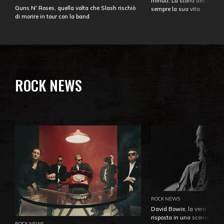
minuti. La storia dell'over
Guns N' Roses, quella volta che Slash rischiò
sempre la sua vita
di morire in tour con la band
ROCK NEWS
ROCK NEWS
David Bowie, la vera identi
risposta in una sceneggiatu
ROCK NEWS