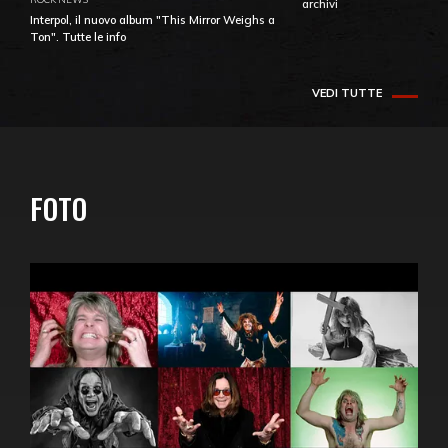
archivi
Interpol, il nuovo album "This Mirror Weighs a
Ton". Tutte le info
VEDI TUTTE
FOTO