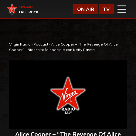
Vai al contenuto
Virgin Radio
ON AIR
ON AIR
TV
FREE ROCK
,
Virgin Radio
›
Podcast
›
Alice Cooper – “The Revenge Of Alice
Cooper” – Riascolta lo speciale con Ketty Passa
Alice Cooper – “The Revenge Of Alice