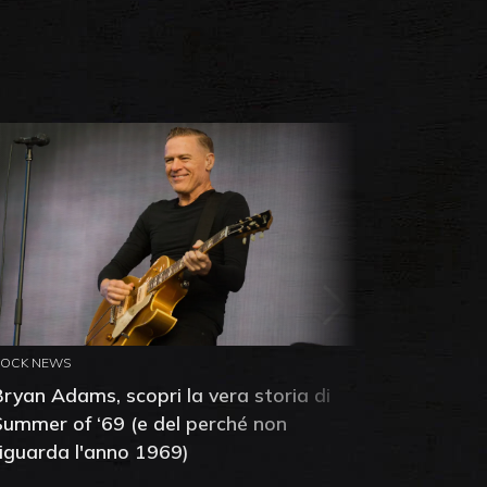
ROCK NEWS
ROCK NEW
Bryan Adams, scopri la vera storia di
Anthony 
Summer of ‘69 (e del perché non
mia amic
riguarda l'anno 1969)