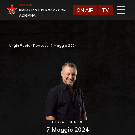
Vai al contenuto
ON AIR
Virgin Radio
ON AIR
TV
BREAKFAST IN ROCK - CON
ADRIANA
,
Virgin Radio
›
Podcast
›
7 Maggio 2024
IL CAVALIERE NERO
7 Maggio 2024