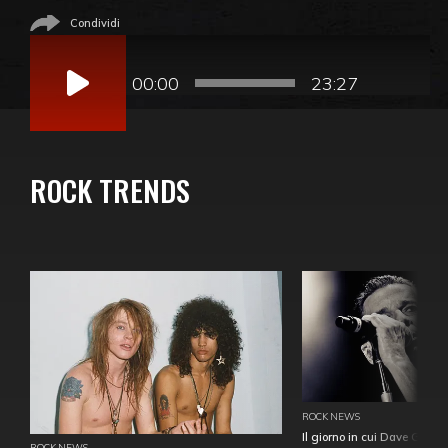
Condividi
Audio
Player
00:00
23:27
ROCK TRENDS
ROCK NEWS
Il giorno in cui Dave Gahan
ROCK NEWS