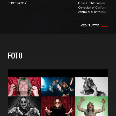
in remissione"
Dave Grohl tentò di aiutare
Corrosion of Conformity fino
centro di disintossicazione
VEDI TUTTE
FOTO