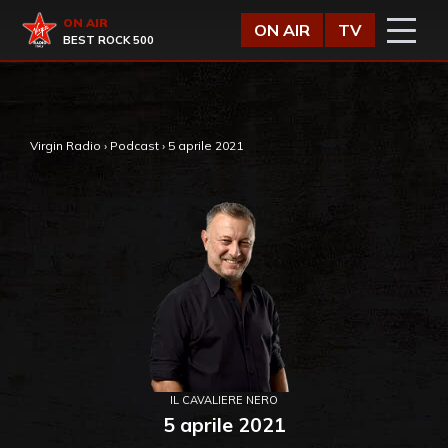
Vai al contenuto
Virgin Radio
ON AIR
ON AIR
TV
BEST ROCK 500
,
Virgin Radio
›
Podcast
›
5 aprile 2021
IL CAVALIERE NERO
5 aprile 2021