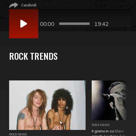
Condividi
Audio
Player
00:00
19:42
ROCK TRENDS
ROCK NEWS
Il giorno in cui Dave Gahan
ROCK NEWS