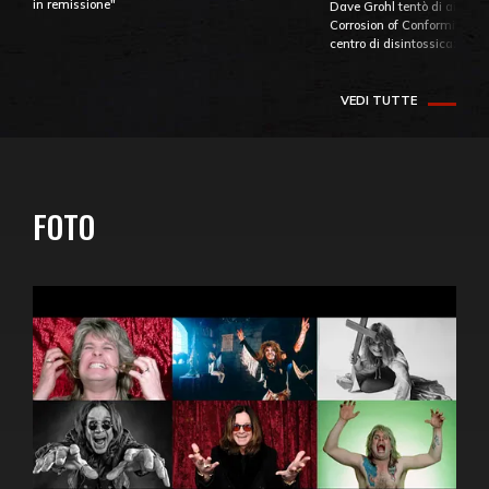
in remissione"
Dave Grohl tentò di aiutare
Corrosion of Conformity fino
centro di disintossicazione
VEDI TUTTE
FOTO