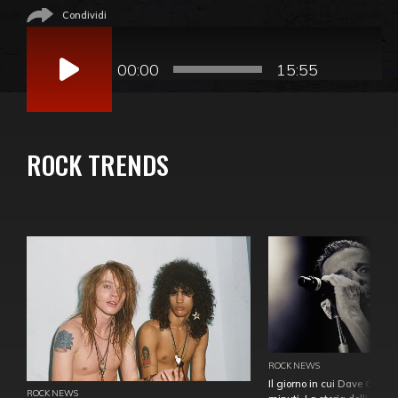
Condividi
Audio
Player
00:00
15:55
ROCK TRENDS
ROCK NEWS
Il giorno in cui Dave Gahan
ROCK NEWS