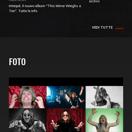
archivi
Interpol, il nuovo album "This Mirror Weighs a
Ton". Tutte le info
VEDI TUTTE
FOTO