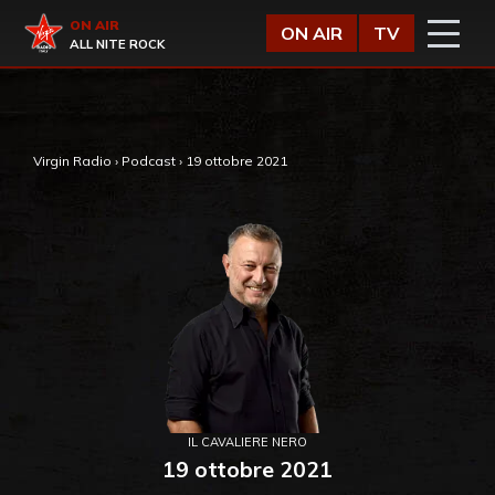
Vai al contenuto
Virgin Radio
ON AIR
ON AIR
TV
ALL NITE ROCK
,
Virgin Radio
›
Podcast
›
19 ottobre 2021
IL CAVALIERE NERO
19 ottobre 2021