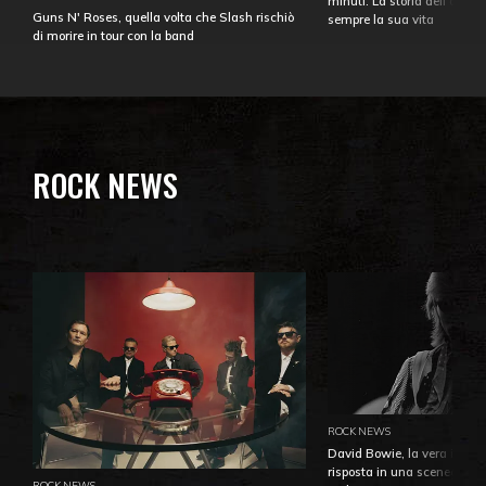
minuti. La storia dell'over
Guns N' Roses, quella volta che Slash rischiò
sempre la sua vita
di morire in tour con la band
ROCK NEWS
ROCK NEWS
David Bowie, la vera identi
risposta in una sceneggiatu
ROCK NEWS