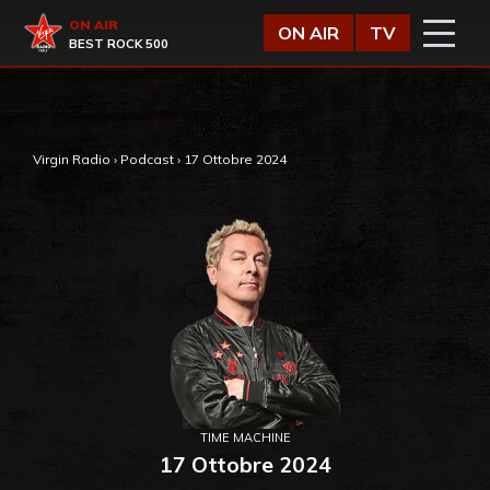
Vai al contenuto
Virgin Radio
ON AIR
ON AIR
TV
BEST ROCK 500
,
Virgin Radio
›
Podcast
›
17 Ottobre 2024
TIME MACHINE
17 Ottobre 2024