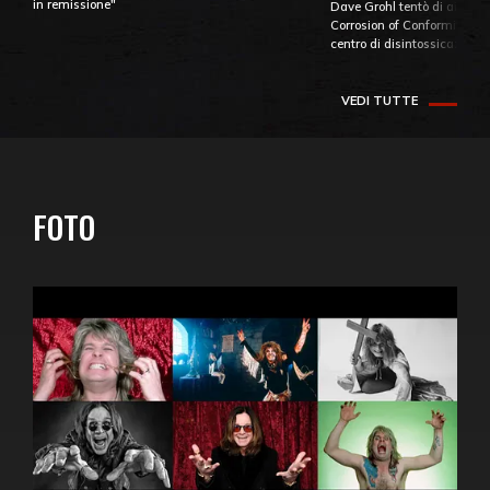
in remissione"
Dave Grohl tentò di aiutare
Corrosion of Conformity fino
centro di disintossicazione
VEDI TUTTE
FOTO