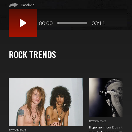
Condividi
Audio
Player
00:00
03:11
ROCK TRENDS
ROCK NEWS
Il giorno in cui Dave Gahan
ROCK NEWS