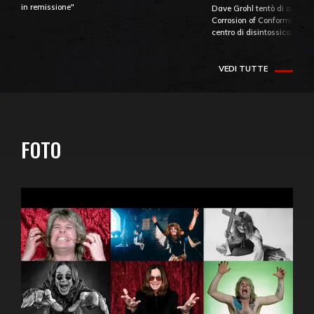
in remissione"
Dave Grohl tentò di aiutare
Corrosion of Conformity fino
centro di disintossicazione
VEDI TUTTE
FOTO