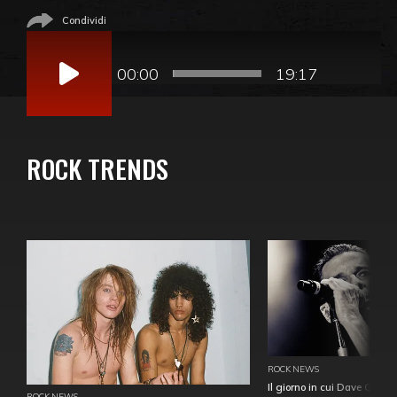
Condividi
Audio
Player
00:00
19:17
ROCK TRENDS
ROCK NEWS
Il giorno in cui Dave Gahan
ROCK NEWS