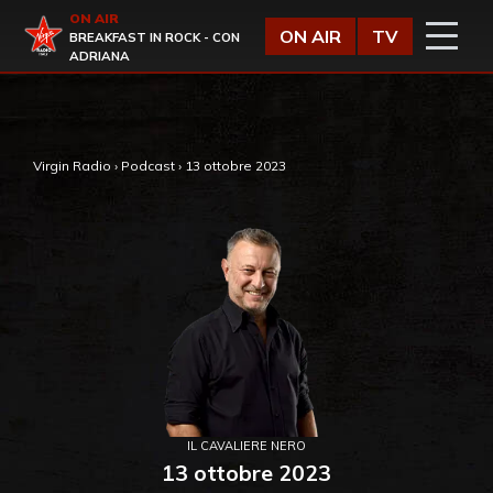
Vai al contenuto
ON AIR
Virgin Radio
ON AIR
TV
BREAKFAST IN ROCK - CON
ADRIANA
,
Virgin Radio
›
Podcast
›
13 ottobre 2023
IL CAVALIERE NERO
13 ottobre 2023