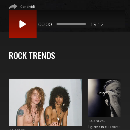
Condividi
Audio
Player
00:00
19:12
ROCK TRENDS
ROCK NEWS
Il giorno in cui Dave Gahan
ROCK NEWS