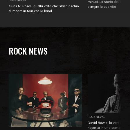
minuti. La storia dell'over
Guns N' Roses, quella volta che Slash rischiò
sempre la sua vita
di morire in tour con la band
ROCK NEWS
ROCK NEWS
David Bowie, la vera identi
risposta in una sceneggiatu