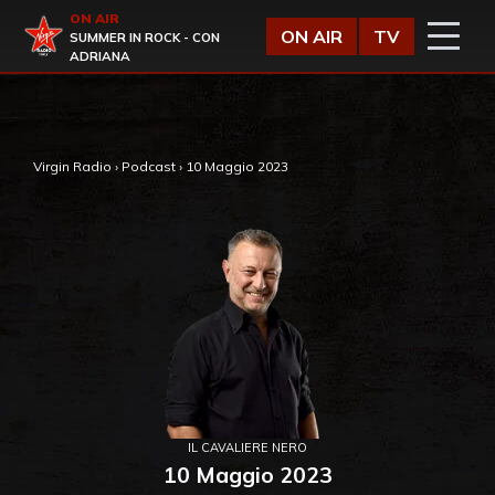
Vai al contenuto
ON AIR
Virgin Radio
ON AIR
TV
SUMMER IN ROCK - CON
ADRIANA
,
Virgin Radio
›
Podcast
›
10 Maggio 2023
IL CAVALIERE NERO
10 Maggio 2023