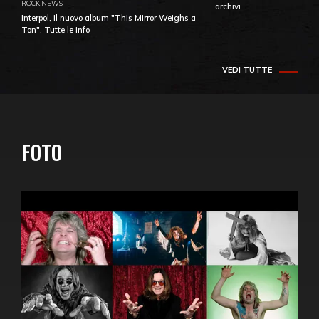
ROCK NEWS
archivi
Interpol, il nuovo album "This Mirror Weighs a
Ton". Tutte le info
VEDI TUTTE
FOTO