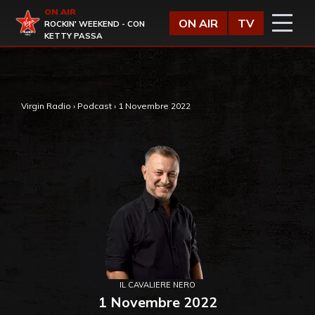
Vai al contenuto
ON AIR
Virgin Radio
ON AIR
TV
ROCKIN' WEEKEND - CON
KETTY PASSA
,
Virgin Radio
›
Podcast
›
1 Novembre 2022
IL CAVALIERE NERO
1 Novembre 2022