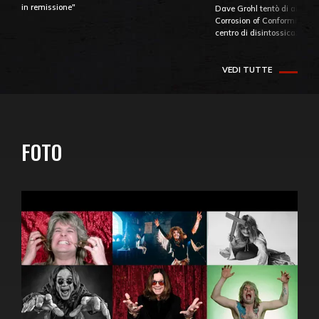
in remissione"
Dave Grohl tentò di aiutare
Corrosion of Conformity fino
centro di disintossicazione
VEDI TUTTE
FOTO