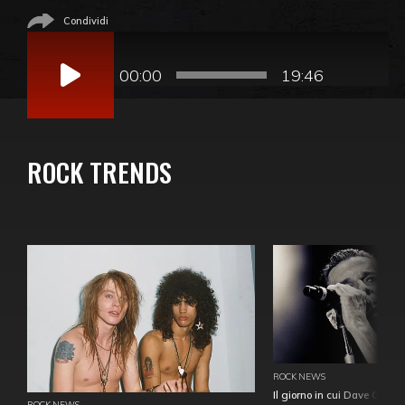
Condividi
Audio
Player
00:00
19:46
ROCK TRENDS
ROCK NEWS
Il giorno in cui Dave Gahan
ROCK NEWS