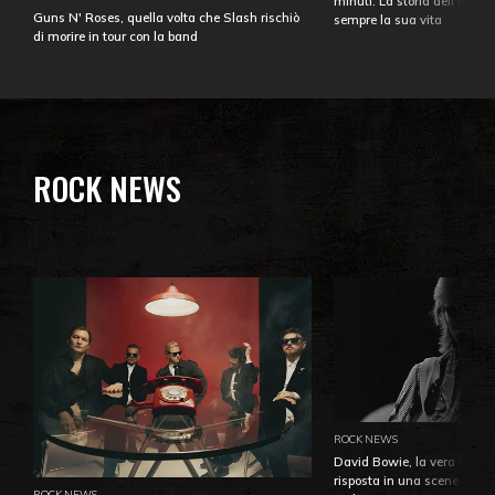
minuti. La storia dell'over
Guns N' Roses, quella volta che Slash rischiò
sempre la sua vita
di morire in tour con la band
ROCK NEWS
ROCK NEWS
David Bowie, la vera identi
risposta in una sceneggiatu
ROCK NEWS