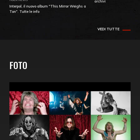
archivi
Interpol, il nuovo album "This Mirror Weighs a
Ton". Tutte le info
VEDI TUTTE
FOTO