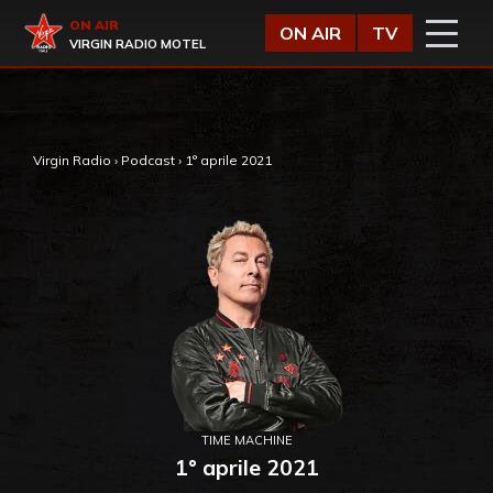
Vai al contenuto
Virgin Radio
ON AIR
ON AIR
TV
VIRGIN RADIO MOTEL
,
Virgin Radio
›
Podcast
›
1° aprile 2021
TIME MACHINE
1° aprile 2021