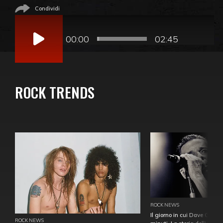
Condividi
Audio
Player
00:00
02:45
ROCK TRENDS
ROCK NEWS
Il giorno in cui Dave Gahan
ROCK NEWS