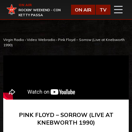
Vai al contenuto
ON AIR
Virgin Radio
ON AIR
TV
ROCKIN' WEEKEND - CON
KETTY PASSA
Virgin Radio
›
Video Webradio
›
Pink Floyd – Sorrow (Live at Knebworth
1990)
PINK FLOYD – SORROW (LIVE AT
KNEBWORTH 1990)