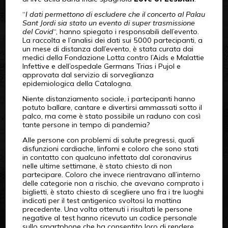
“
I dati permettono di escludere che il concerto al Palau
Sant Jordi sia stato un evento di super trasmissione
del Covid
“, hanno spiegato i responsabili dell’evento.
La raccolta e l’analisi dei dati sui 5000 partecipanti, a
un mese di distanza dall’evento, è stata curata dai
medici della Fondazione Lotta contro l’Aids e Malattie
Infettive e dell’ospedale Germans Trias i Pujol e
approvata dal servizio di sorveglianza
epidemiologica della Catalogna.
Niente distanziamento sociale, i partecipanti hanno
potuto ballare, cantare e divertirsi ammassati sotto il
palco, ma come è stato possibile un raduno con così
tante persone in tempo di pandemia?
Alle persone con problemi di salute pregressi, quali
disfunzioni cardiache, linfomi e coloro che sono stati
in contatto con qualcuno infettato dal coronavirus
nelle ultime settimane, è stato chiesto di non
partecipare. Coloro che invece rientravano all’interno
delle categorie non a rischio, che avevano comprato i
biglietti, è stato chiesto di scegliere uno fra i tre luoghi
indicati per il test antigenico svoltosi la mattina
precedente. Una volta ottenuti i risultati le persone
negative al test hanno ricevuto un codice personale
sullo smartphone che ha consentito loro di rendere