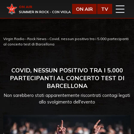
Vai al contenuto
Virgin Radio
ON AIR
ON AIR
TV
SUMMER IN ROCK - CON VIOLA
Virgin Radio
›
Rock News
›
Covid, nessun positivo tra i 5.000 partecipanti
al concerto test di Barcellona
COVID, NESSUN POSITIVO TRA I 5.000
PARTECIPANTI AL CONCERTO TEST DI
BARCELLONA
Non sarebbero stati apparentemente riscontrati contagi legati
allo svolgimento dell'evento