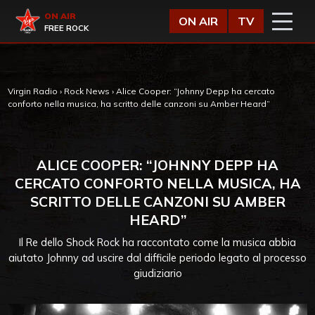
Vai al contenuto
Virgin Radio
ON AIR
ON AIR
TV
FREE ROCK
Virgin Radio
›
Rock News
›
Alice Cooper: “Johnny Depp ha cercato
conforto nella musica, ha scritto delle canzoni su Amber Heard”
ALICE COOPER: “JOHNNY DEPP HA
CERCATO CONFORTO NELLA MUSICA, HA
SCRITTO DELLE CANZONI SU AMBER
HEARD”
Il Re dello Shock Rock ha raccontato come la musica abbia
aiutato Johnny ad uscire dal difficile periodo legato al processo
giudiziario