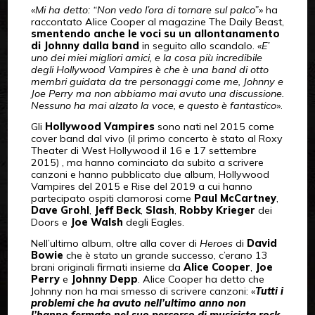
«
Mi ha detto: “Non vedo l’ora di tornare sul palco”
» ha
raccontato Alice Cooper al magazine The Daily Beast,
smentendo anche le voci su un allontanamento
di Johnny dalla band
in seguito allo scandalo. «
E’
uno dei miei migliori amici, e la cosa più incredibile
degli Hollywood Vampires è che è una band di otto
membri guidata da tre personaggi come me, Johnny e
Joe Perry ma non abbiamo mai avuto una discussione.
Nessuno ha mai alzato la voce, e questo è fantastico
».
Gli
Hollywood Vampires
sono nati nel 2015 come
cover band dal vivo (il primo concerto è stato al Roxy
Theater di West Hollywood il 16 e 17 settembre
2015) , ma hanno cominciato da subito a scrivere
canzoni e hanno pubblicato due album, Hollywood
Vampires del 2015 e Rise del 2019 a cui hanno
partecipato ospiti clamorosi come
Paul McCartney
,
Dave Grohl
,
Jeff Beck
,
Slash
,
Robby Krieger
dei
Doors e
Joe Walsh
degli Eagles.
Nell’ultimo album, oltre alla cover di
Heroes
di
David
Bowie
che è stato un grande successo, c’erano 13
brani originali firmati insieme da
Alice Cooper
,
Joe
Perry
e
Johnny Depp
. Alice Cooper ha detto che
Johnny non ha mai smesso di scrivere canzoni: «
Tutti i
problemi che ha avuto nell’ultimo anno non