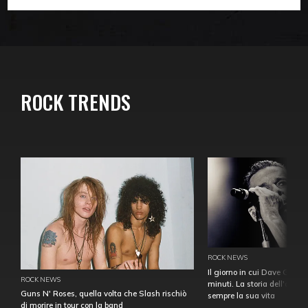
ROCK TRENDS
ROCK NEWS
Il giorno in cui Dave Gahan
ROCK NEWS
minuti. La storia dell'over
Guns N' Roses, quella volta che Slash rischiò
sempre la sua vita
di morire in tour con la band