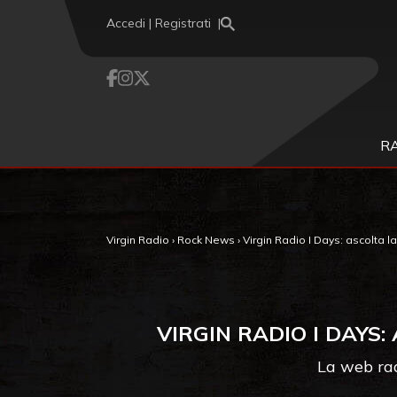
Vai al contenuto
Accedi | Registrati
R
Virgin Radio
›
Rock News
›
Virgin Radio I Days: ascolta la w
VIRGIN RADIO I DAYS:
La web rad