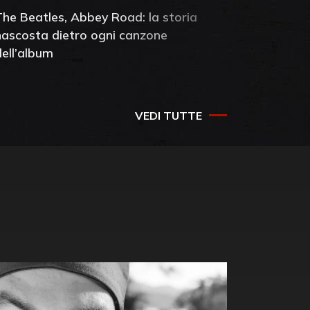
The Beatles, Abbey Road: la storia
Neil You
nascosta dietro ogni canzone
dell'alb
dell’album
che salv
success
VEDI TUTTE