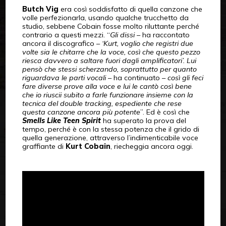
Butch Vig
era così soddisfatto di quella canzone che
volle perfezionarla, usando qualche trucchetto da
studio, sebbene Cobain fosse molto riluttante perché
contrario a questi mezzi. “
Gli dissi
– ha raccontato
ancora il discografico –
‘Kurt, voglio che registri due
volte sia le chitarre che la voce, così che questo pezzo
riesca davvero a saltare fuori dagli amplificatori’. Lui
pensò che stessi scherzando, soprattutto per quanto
riguardava le parti vocali
– ha continuato –
così gli feci
fare diverse prove alla voce e lui le cantò così bene
che io riuscii subito a farle funzionare insieme con la
tecnica del double tracking, espediente che rese
questa canzone ancora più potente
”. Ed è così che
Smells Like Teen Spirit
ha superato la prova del
tempo, perché è con la stessa potenza che il grido di
quella generazione, attraverso l’indimenticabile voce
graffiante di
Kurt Cobain
, riecheggia ancora oggi.