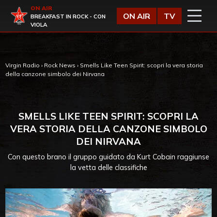
Vai al contenuto
ON AIR
Virgin Radio
ON AIR
TV
BREAKFAST IN ROCK - CON
VIOLA
Virgin Radio
›
Rock News
›
Smells Like Teen Spirit: scopri la vera storia
della canzone simbolo dei Nirvana
SMELLS LIKE TEEN SPIRIT: SCOPRI LA
VERA STORIA DELLA CANZONE SIMBOLO
DEI NIRVANA
Con questo brano il gruppo guidato da Kurt Cobain raggiunse
la vetta delle classifiche