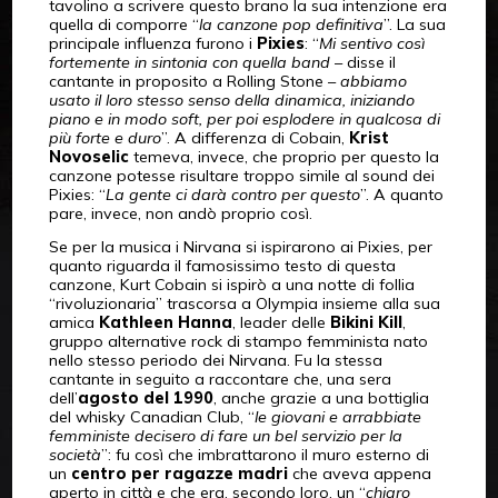
tavolino a scrivere questo brano la sua intenzione era
quella di comporre “
la canzone pop definitiva
”. La sua
principale influenza furono i
Pixies
: “
Mi sentivo così
fortemente in sintonia con quella band
– disse il
cantante in proposito a Rolling Stone –
abbiamo
usato il loro stesso senso della dinamica, iniziando
piano e in modo soft, per poi esplodere in qualcosa di
più forte e duro
”. A differenza di Cobain,
Krist
Novoselic
temeva, invece, che proprio per questo la
canzone potesse risultare troppo simile al sound dei
Pixies: “
La gente ci darà contro per questo
”. A quanto
pare, invece, non andò proprio così.
Se per la musica i Nirvana si ispirarono ai Pixies, per
quanto riguarda il famosissimo testo di questa
canzone, Kurt Cobain si ispirò a una notte di follia
“rivoluzionaria” trascorsa a Olympia insieme alla sua
amica
Kathleen Hanna
, leader delle
Bikini Kill
,
gruppo alternative rock di stampo femminista nato
nello stesso periodo dei Nirvana. Fu la stessa
cantante in seguito a raccontare che, una sera
dell’
agosto del 1990
, anche grazie a una bottiglia
del whisky Canadian Club, “
le giovani e arrabbiate
femministe decisero di fare un bel servizio per la
società
”: fu così che imbrattarono il muro esterno di
un
centro per ragazze madri
che aveva appena
aperto in città e che era, secondo loro, un “
chiaro