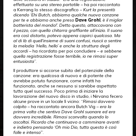
effettuata su uno stereo portatile
– ha poi raccontato
a Kerrang lo stesso discografico –
Kurt la presentò
dicendo ‘Ehi Butch, abbiamo qualche nuova canzone
per te e abbiamo anche preso
Dave Grohl
, è il miglior
batterista del mondo!’. Detto questo, attaccavano con
il pezzo, con quella chitarra graffiante all’inizio. Il suono
era così distorto, potevo appena capirci qualcosa. Ma
al di là di quell’insieme di suoni confusi, riuscii a sentire
la melodia ‘Hello, hello’ e anche la struttura degli
accordi
– ha ricordato per poi concludere –
e sebbene
quella registrazione fosse terribile, io ne rimasi super
entusiasta
”.
Il produttore si accorse subito del potenziale della
canzone: era qualcosa di nuovo e di potente che
avrebbe potuto funzionare, come infatti ha
funzionato, anche se nessuno si sarebbe aspettato
tutto quel successo. Poco prima di iniziare la
lavorazione del nuovo disco in studio, i Nirvana fecero
alcune prove in un locale lì vicino: “
Rimasi davvero
colpito
– ha raccontato ancora Butch Vig –
era la
prima volta che sentivo Dave Grohl suonare ed era
davvero incredibile.
Rimasi sconvolto quando lo
ascoltai. Ricordo che continuavo a camminare avanti
e indietro pensando ‘Oh mio Dio, tutto questo è così
folle e intenso’
”.