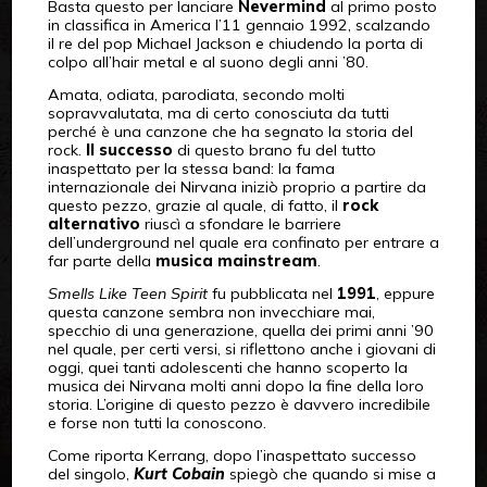
Basta questo per lanciare
Nevermind
al primo posto
in classifica in America l’11 gennaio 1992, scalzando
il re del pop Michael Jackson e chiudendo la porta di
colpo all’hair metal e al suono degli anni ’80.
Amata, odiata, parodiata, secondo molti
sopravvalutata, ma di certo conosciuta da tutti
perché è una canzone che ha segnato la storia del
rock.
Il successo
di questo brano fu del tutto
inaspettato per la stessa band: la fama
internazionale dei Nirvana iniziò proprio a partire da
questo pezzo, grazie al quale, di fatto, il
rock
alternativo
riuscì a sfondare le barriere
dell’underground nel quale era confinato per entrare a
far parte della
musica mainstream
.
Smells Like Teen Spirit
fu pubblicata nel
1991
, eppure
questa canzone sembra non invecchiare mai,
specchio di una generazione, quella dei primi anni ’90
nel quale, per certi versi, si riflettono anche i giovani di
oggi, quei tanti adolescenti che hanno scoperto la
musica dei Nirvana molti anni dopo la fine della loro
storia. L’origine di questo pezzo è davvero incredibile
e forse non tutti la conoscono.
Come riporta Kerrang, dopo l’inaspettato successo
del singolo,
Kurt Cobain
spiegò che quando si mise a