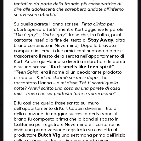
tentativo da parte della frangia più conservatrice di
dire alle adolescenti che sarebbero andate all’inferno
se avessero abortito
”.
Su quella parete Hanna scrisse “
Finta clinica per
aborti aperta a tutti
”, mentre Kurt aggiunse le parole
“
Dio è gay
” (“
God is gay
”, frase che, tra l’altro, poi il
cantante inserì alla fine del testo di
Stay Away
, altro
brano contenuto in Nevermind). Dopo la bravata
compiuta insieme, i due amici continuarono a bere e
trascorsero il resto della serata nell’appartamento di
Kurt. Anche qui Hanna si divertì a imbrattare le pareti
e su una scrisse: “
Kurt smells like teen spirit
”.
“
Teen Spirit
” era il nome di un deodorante prodotto
all’epoca. “
Kurt mi chiamò sei mesi dopo
– ha
raccontato Hanna –
e mi disse ‘Ehi, ti ricordi quella
notte? Avevi scritto una cosa su una parete di casa
mia… trovo che sia piuttosto forte e vorrei usarla
”.
E fu così che quella frase scritta sul muro
dell’appartamento di Kurt Cobain divenne il titolo
della canzone di maggior successo dei Nirvana: il
brano fu composto prima che la band si spostò in
California per registrare Nevermind e il cantante ne
inviò una prima versione registrata su cassetta al
produttore
Butch Vig
una settimana prima dell’inizio
delle sessions in studio. “
Era una registrazione