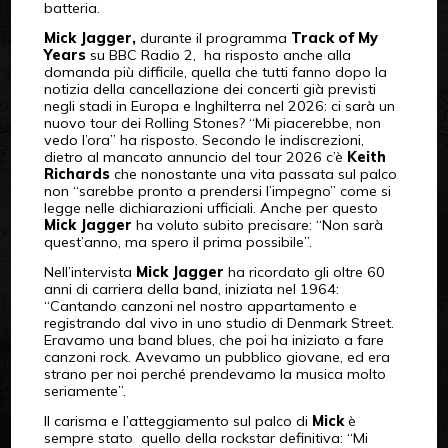
batteria.
Mick Jagger,
d
urante il programma
Track of My
Years
su BBC Radio 2, ha risposto anche alla
domanda più difficile, quella che tutti fanno dopo la
notizia della cancellazione dei concerti già previsti
negli stadi in Europa e Inghilterra nel 2026: ci sarà un
nuovo tour dei Rolling Stones? “Mi piacerebbe, non
vedo l’ora” ha risposto. Secondo le indiscrezioni,
dietro al mancato annuncio del tour 2026 c’è
Keith
Richards
che nonostante una vita passata sul palco
non “sarebbe pronto a prendersi l’impegno” come si
legge nelle dichiarazioni ufficiali. Anche per questo
Mick Jagger
ha voluto subito precisare: “Non sarà
quest’anno, ma spero il prima possibile”.
Nell’intervista
Mick Jagger
ha ricordato gli oltre 60
anni di carriera della band, iniziata nel 1964:
“Cantando canzoni nel nostro appartamento e
registrando dal vivo in uno studio di Denmark Street.
Eravamo una band blues, che poi ha iniziato a fare
canzoni rock. Avevamo un pubblico giovane, ed era
strano per noi perché prendevamo la musica molto
seriamente”.
Il carisma e l’atteggiamento sul palco di
Mick
è
sempre stato
quello della rockstar definitiva: “Mi