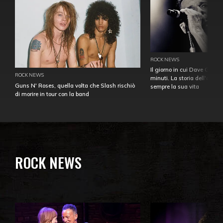
ROCK NEWS
Il giorno in cui Dave Gahan
ROCK NEWS
minuti. La storia dell'over
Guns N' Roses, quella volta che Slash rischiò
sempre la sua vita
di morire in tour con la band
ROCK NEWS