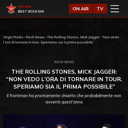
Vai al contenuto
Virgin Radio
ON AIR
ON AIR
TV
BEST ROCK 500
Virgin Radio
›
Rock News
›
The Rolling Stones, Mick Jagger: “Non vedo
l’ora di tornare in tour. Speriamo sia il prima possibile”
ROCK NEWS
THE ROLLING STONES, MICK JAGGER:
“NON VEDO L’ORA DI TORNARE IN TOUR.
SPERIAMO SIA IL PRIMA POSSIBILE”
Il frontman ha prontamente chiarito che probabilmente non
avverrà quest'anno