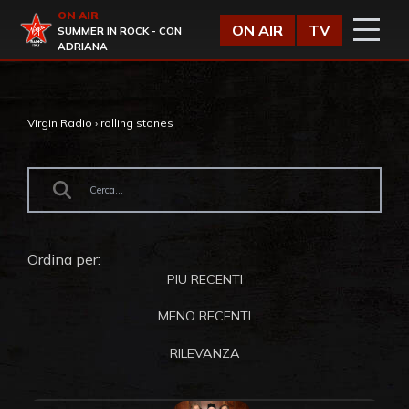
Vai al contenuto
ON AIR
Virgin Radio
ON AIR
TV
SUMMER IN ROCK - CON
ADRIANA
Virgin Radio
›
rolling stones
Ordina per:
PIU RECENTI
MENO RECENTI
RILEVANZA