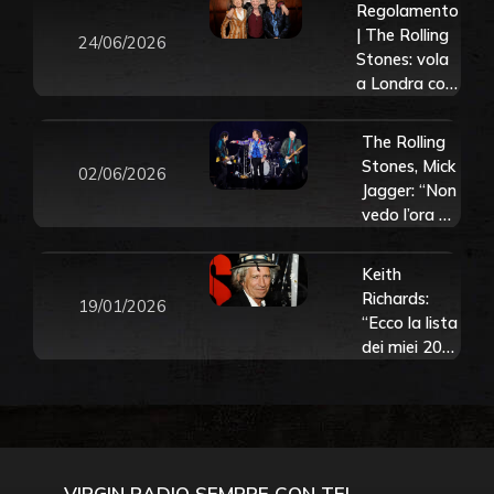
Regolamento
| The Rolling
24/06/2026
Stones: vola
a Londra con
Virgin Radio
per l’ascolto
The Rolling
in anteprima
Stones, Mick
02/06/2026
del nuovo
Jagger: “Non
album
vedo l’ora di
Foreign
tornare in
Tongues
tour.
Keith
Speriamo sia
Richards:
19/01/2026
il prima
“Ecco la lista
possibile”
dei miei 20
venti
cantanti
preferiti e la
prima è una
donna”
VIRGIN RADIO SEMPRE CON TE!